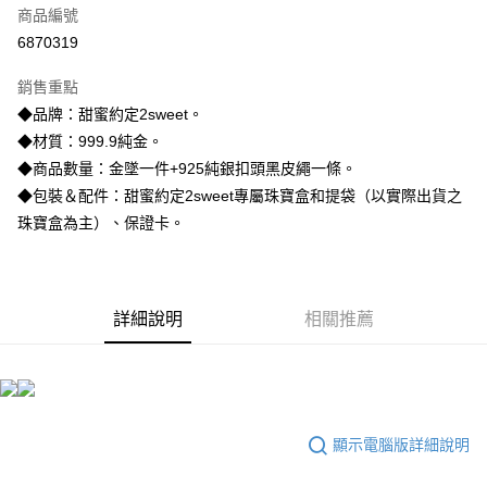
商品編號
信用卡分期付款
6870319
3 期 0 利率 每期
NT$18,610
21家銀行
銷售重點
6 期 0 利率 每期
NT$9,305
21家銀行
合作金庫商業銀行
第一商業銀行
◆品牌：甜蜜約定2sweet。
華南商業銀行
彰化商業銀行
合作金庫商業銀行
第一商業銀行
LINE Pay
◆材質：999.9純金。
上海商業儲蓄銀行
台北富邦商業銀行
華南商業銀行
彰化商業銀行
國泰世華商業銀行
兆豐國際商業銀行
◆商品數量：金墜一件+925純銀扣頭黑皮繩一條。
Apple Pay
上海商業儲蓄銀行
台北富邦商業銀行
臺灣中小企業銀行
台中商業銀行
◆包裝＆配件：甜蜜約定2sweet專屬珠寶盒和提袋（以實際出貨之
國泰世華商業銀行
兆豐國際商業銀行
匯豐（台灣）商業銀行
華泰商業銀行
街口支付
臺灣中小企業銀行
台中商業銀行
珠寶盒為主）、保證卡。
聯邦商業銀行
遠東國際商業銀行
匯豐（台灣）商業銀行
華泰商業銀行
悠遊付
元大商業銀行
永豐商業銀行
聯邦商業銀行
遠東國際商業銀行
玉山商業銀行
星展（台灣）商業銀行
元大商業銀行
永豐商業銀行
ATM付款
台新國際商業銀行
中國信託商業銀行
玉山商業銀行
星展（台灣）商業銀行
詳細說明
相關推薦
台灣樂天信用卡公司
台新國際商業銀行
中國信託商業銀行
運送方式
台灣樂天信用卡公司
宅配
每筆NT$80，滿NT$1,000(含以上)免運費
顯示電腦版詳細說明
離島宅配
每筆NT$220，滿NT$3,000(含以上)免運費