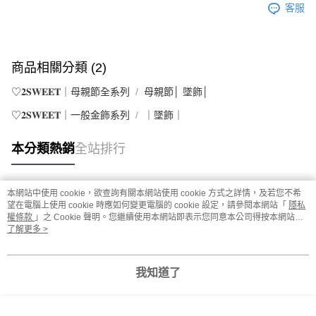
客服
商品相關分類 (2)
♡𝟐𝐒𝐖𝐄𝐄𝐓｜母親節全系列
母親節│ 墜飾│
♡𝟐𝐒𝐖𝐄𝐄𝐓｜一般金飾系列
｜墜飾｜
本分類熱銷
全站排行
本網站中使用 cookie，欲查詢有關本網站使用 cookie 方式之詳情，及若您不希
熱門標籤
望在電腦上使用 cookie 時應如何變更電腦的 cookie 設定，請參閱本網站「
隱私
權條款
」之 Cookie 聲明。您繼續使用本網站即表示您同意本公司得按本網站使
用條款之 Cookie 聲明使用 cookie。
了解更多 >
我知道了