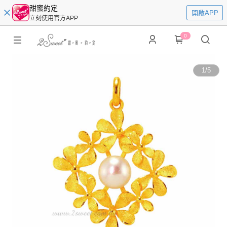
甜蜜約定
開啟APP
立刻使用官方APP
0
1
/
5