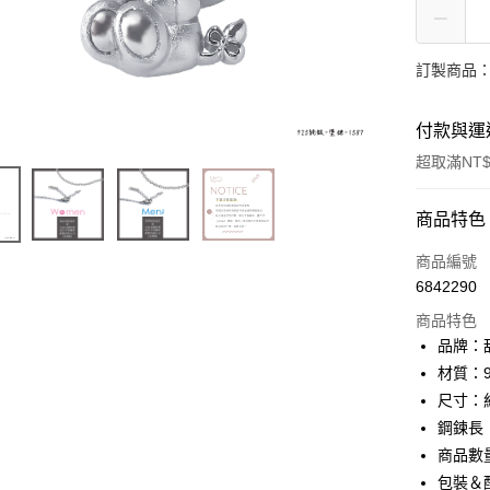
訂製商品：
付款與運
超取滿NT$
付款方式
商品特色
信用卡一
商品編號
6842290
信用卡分
商品特色
3 期 
品牌：甜
6 期 
合作金
材質：9
華南商
尺寸：約2
合作金
超商取貨
上海商
華南商
鋼鍊長：
國泰世
LINE Pay
上海商
商品數
臺灣中
國泰世
包裝＆
匯豐（
Apple Pay