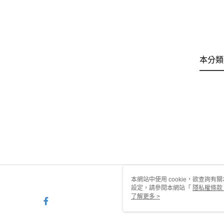
本分類
本網站中使用 cookie，欲查詢有關
設定，請參閱本網站「
隱私權條款
使用 cookie。
了解更多 >