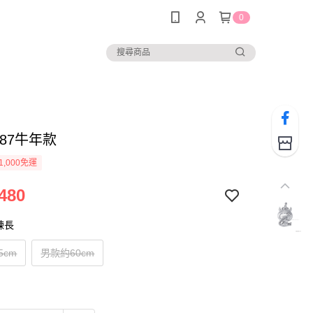
0
1587牛年款
1,000免運
480
鍊長
5cm
男款約60cm