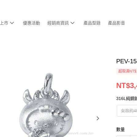
上市
優惠活動
經銷商資訊
產品型錄
產品影音
PEV-
超取滿NT$
NT$3,
316L純鋼
女款約4
數量