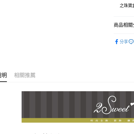
臺灣中
聯邦商
之珠寶
匯豐（
街口支付
元大商
聯邦商
玉山商
元大商
悠遊付
台新國
商品相關分
玉山商
台灣樂
台新國
ATM付款
♔聯名 │ He
台灣樂
分享
♔聯名 │ He
運送方式
全家取貨
每筆NT$6
說明
相關推薦
7-11取貨
每筆NT$6
宅配
每筆NT$8
離島宅配
每筆NT$2