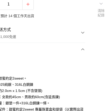
清除
紀錄
預計 14 個工作天出貨
送方式
1,000免運
次付款
期付款
0 利率 每期
NT$1,160
21家銀行
蜜約定2sweet。
0 利率 每期
NT$580
21家銀行
庫商業銀行
第一商業銀行
25純銀、316L白鋼鍊
業銀行
彰化商業銀行
.0cm x 1.5cm (不含墜頭)
庫商業銀行
第一商業銀行
付款
業儲蓄銀行
台北富邦商業銀行
業銀行
彰化商業銀行
女款約45cm、男款約60cm(含延長鍊)
華商業銀行
兆豐國際商業銀行
業儲蓄銀行
台北富邦商業銀行
量：銀墜一件+316L白鋼鍊一條。
小企業銀行
台中商業銀行
華商業銀行
兆豐國際商業銀行
配件：甜蜜約定2sweet 專屬珠寶盒和提袋（以實際出貨
台灣）商業銀行
華泰商業銀行