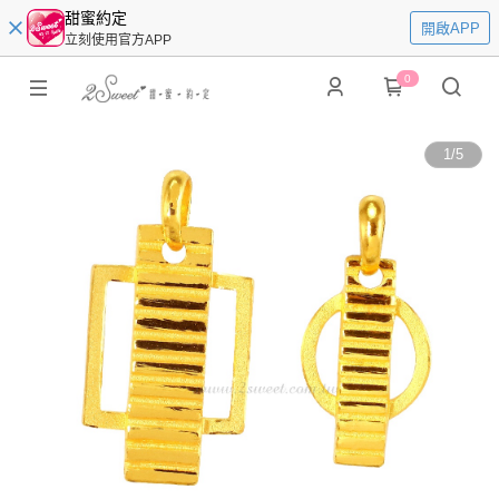
甜蜜約定
開啟APP
立刻使用官方APP
0
1
/
5