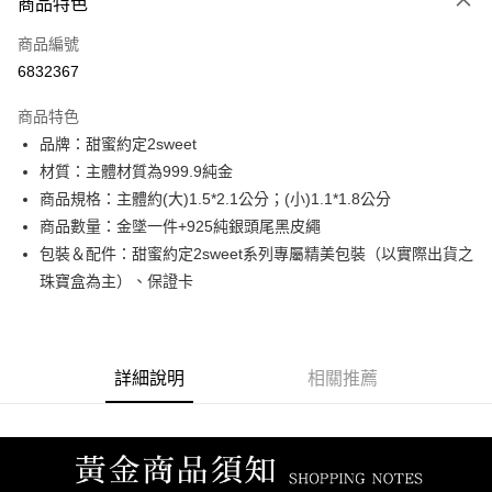
商品特色
信用卡一次付款
商品編號
信用卡分期付款
6832367
3 期 0 利率 每期
NT$6,920
21家銀行
商品特色
6 期 0 利率 每期
NT$3,460
21家銀行
合作金庫商業銀行
第一商業銀行
品牌：甜蜜約定2sweet
華南商業銀行
彰化商業銀行
合作金庫商業銀行
第一商業銀行
LINE Pay
材質：主體材質為999.9純金
上海商業儲蓄銀行
台北富邦商業銀行
華南商業銀行
彰化商業銀行
國泰世華商業銀行
兆豐國際商業銀行
商品規格：主體約(大)1.5*2.1公分；(小)1.1*1.8公分
Apple Pay
上海商業儲蓄銀行
台北富邦商業銀行
臺灣中小企業銀行
台中商業銀行
商品數量：金墜一件+925純銀頭尾黑皮繩
國泰世華商業銀行
兆豐國際商業銀行
匯豐（台灣）商業銀行
華泰商業銀行
街口支付
臺灣中小企業銀行
台中商業銀行
包裝＆配件：甜蜜約定2sweet系列專屬精美包裝（以實際出貨之
聯邦商業銀行
遠東國際商業銀行
匯豐（台灣）商業銀行
華泰商業銀行
珠寶盒為主）、保證卡
悠遊付
元大商業銀行
永豐商業銀行
聯邦商業銀行
遠東國際商業銀行
玉山商業銀行
星展（台灣）商業銀行
元大商業銀行
永豐商業銀行
ATM付款
台新國際商業銀行
中國信託商業銀行
玉山商業銀行
星展（台灣）商業銀行
台灣樂天信用卡公司
台新國際商業銀行
中國信託商業銀行
詳細說明
相關推薦
運送方式
台灣樂天信用卡公司
宅配
每筆NT$80，滿NT$1,000(含以上)免運費
離島宅配