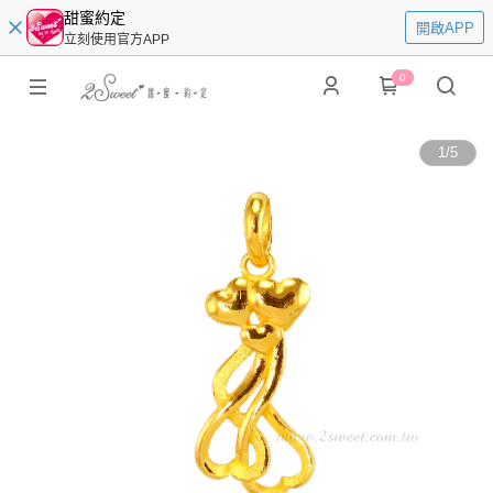
甜蜜約定
開啟APP
立刻使用官方APP
0
1
/
5