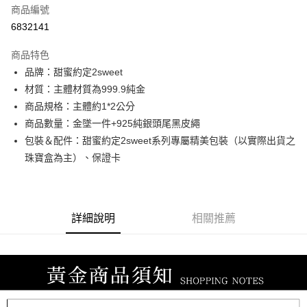
商品編號
信用卡分期付款
6832141
3 期 0 利率 每期
NT$6,366
21家銀行
商品特色
6 期 0 利率 每期
NT$3,183
21家銀行
合作金庫商業銀行
第一商業銀行
品牌：甜蜜約定2sweet
華南商業銀行
彰化商業銀行
合作金庫商業銀行
第一商業銀行
LINE Pay
材質：主體材質為999.9純金
上海商業儲蓄銀行
台北富邦商業銀行
華南商業銀行
彰化商業銀行
國泰世華商業銀行
兆豐國際商業銀行
商品規格：主體約1*2公分
Apple Pay
上海商業儲蓄銀行
台北富邦商業銀行
臺灣中小企業銀行
台中商業銀行
商品數量：金墜一件+925純銀頭尾黑皮繩
國泰世華商業銀行
兆豐國際商業銀行
匯豐（台灣）商業銀行
華泰商業銀行
街口支付
臺灣中小企業銀行
台中商業銀行
包裝＆配件：甜蜜約定2sweet系列專屬精美包裝（以實際出貨之
聯邦商業銀行
遠東國際商業銀行
匯豐（台灣）商業銀行
華泰商業銀行
珠寶盒為主）、保證卡
悠遊付
元大商業銀行
永豐商業銀行
聯邦商業銀行
遠東國際商業銀行
玉山商業銀行
星展（台灣）商業銀行
元大商業銀行
永豐商業銀行
ATM付款
台新國際商業銀行
中國信託商業銀行
玉山商業銀行
星展（台灣）商業銀行
台灣樂天信用卡公司
台新國際商業銀行
中國信託商業銀行
詳細說明
相關推薦
運送方式
台灣樂天信用卡公司
宅配
每筆NT$80，滿NT$1,000(含以上)免運費
離島宅配
每筆NT$220，滿NT$3,000(含以上)免運費