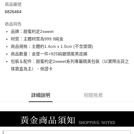
商品編號
信用卡分期付款
6826464
3 期 0 利率 每期
NT$7,473
21家銀行
商品特色
6 期 0 利率 每期
NT$3,736
21家銀行
合作金庫商業銀行
第一商業銀行
品牌：甜蜜約定2sweet
華南商業銀行
彰化商業銀行
合作金庫商業銀行
第一商業銀行
LINE Pay
材質：主體材質為999.9純金
上海商業儲蓄銀行
台北富邦商業銀行
華南商業銀行
彰化商業銀行
國泰世華商業銀行
兆豐國際商業銀行
商品規格：主體約1.4cm x 1.0cm (不含墜頭)
Apple Pay
上海商業儲蓄銀行
台北富邦商業銀行
臺灣中小企業銀行
台中商業銀行
商品數量：金墜一件+925純銀頭尾黑皮繩
國泰世華商業銀行
兆豐國際商業銀行
匯豐（台灣）商業銀行
華泰商業銀行
街口支付
臺灣中小企業銀行
台中商業銀行
包裝＆配件：甜蜜約定2sweet系列專屬精美包裝（以實際出貨之
聯邦商業銀行
遠東國際商業銀行
匯豐（台灣）商業銀行
華泰商業銀行
珠寶盒為主）、保證卡
悠遊付
元大商業銀行
永豐商業銀行
聯邦商業銀行
遠東國際商業銀行
玉山商業銀行
星展（台灣）商業銀行
元大商業銀行
永豐商業銀行
ATM付款
台新國際商業銀行
中國信託商業銀行
玉山商業銀行
星展（台灣）商業銀行
台灣樂天信用卡公司
台新國際商業銀行
中國信託商業銀行
詳細說明
相關推薦
運送方式
台灣樂天信用卡公司
宅配
每筆NT$80，滿NT$1,000(含以上)免運費
離島宅配
每筆NT$220，滿NT$3,000(含以上)免運費