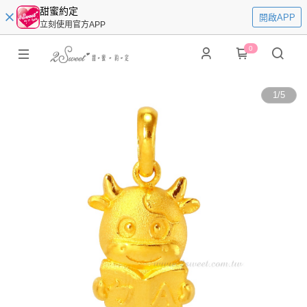
甜蜜約定
開啟APP
立刻使用官方APP
0
1
/
5