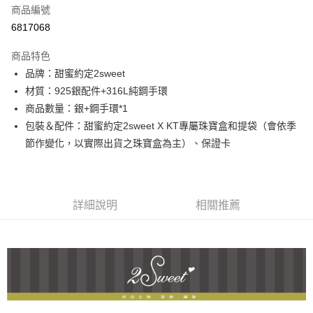
商品編號
信用卡分期付款
6817068
3 期 0 利率 每期
NT$1,493
21家銀行
商品特色
6 期 0 利率 每期
NT$746
21家銀行
合作金庫商業銀行
第一商業銀行
品牌：甜蜜約定2sweet
華南商業銀行
彰化商業銀行
合作金庫商業銀行
第一商業銀行
超商取貨付款
材質：925銀配件+316L純鋼手環
上海商業儲蓄銀行
台北富邦商業銀行
華南商業銀行
彰化商業銀行
國泰世華商業銀行
兆豐國際商業銀行
商品數量：銀+鋼手環*1
LINE Pay
上海商業儲蓄銀行
台北富邦商業銀行
臺灣中小企業銀行
台中商業銀行
包裝＆配件：甜蜜約定2sweet X KT專屬珠寶盒和提袋（會依季
國泰世華商業銀行
兆豐國際商業銀行
匯豐（台灣）商業銀行
華泰商業銀行
Apple Pay
臺灣中小企業銀行
台中商業銀行
節作變化，以實際出貨之珠寶盒為主）、保證卡
聯邦商業銀行
遠東國際商業銀行
匯豐（台灣）商業銀行
華泰商業銀行
街口支付
元大商業銀行
永豐商業銀行
聯邦商業銀行
遠東國際商業銀行
玉山商業銀行
星展（台灣）商業銀行
元大商業銀行
永豐商業銀行
悠遊付
台新國際商業銀行
中國信託商業銀行
玉山商業銀行
星展（台灣）商業銀行
詳細說明
相關推薦
台灣樂天信用卡公司
台新國際商業銀行
中國信託商業銀行
ATM付款
台灣樂天信用卡公司
運送方式
全家取貨付款
每筆NT$60，滿NT$1,000(含以上)免運費