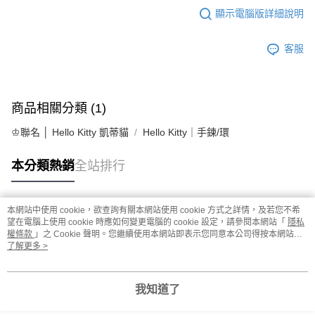
顯示電腦版詳細說明
客服
商品相關分類 (1)
♔聯名 │ Hello Kitty 凱蒂貓
Hello Kitty｜手鍊/環
本分類熱銷
全站排行
本網站中使用 cookie，欲查詢有關本網站使用 cookie 方式之詳情，及若您不希
熱門標籤
望在電腦上使用 cookie 時應如何變更電腦的 cookie 設定，請參閱本網站「
隱私
權條款
」之 Cookie 聲明。您繼續使用本網站即表示您同意本公司得按本網站使
用條款之 Cookie 聲明使用 cookie。
了解更多 >
我知道了