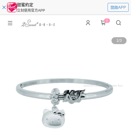
甜蜜約定
開啟APP
立刻使用官方APP
0
1
/
3