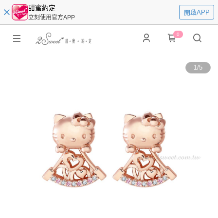
甜蜜約定
開啟APP
立刻使用官方APP
0
1
/
5