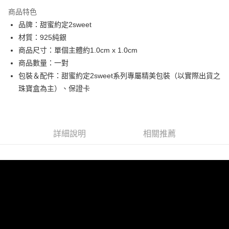
3 期 0 利率 每期
NT$1,326
21家銀行
商品特色
6 期 0 利率 每期
NT$663
21家銀行
合作金庫商業銀行
第一商業銀行
品牌：甜蜜約定2sweet
華南商業銀行
彰化商業銀行
合作金庫商業銀行
第一商業銀行
超商取貨付款
材質：925純銀
上海商業儲蓄銀行
台北富邦商業銀行
華南商業銀行
彰化商業銀行
國泰世華商業銀行
兆豐國際商業銀行
商品尺寸：單個主體約1.0cm x 1.0cm
LINE Pay
上海商業儲蓄銀行
台北富邦商業銀行
臺灣中小企業銀行
台中商業銀行
商品數量：一對
國泰世華商業銀行
兆豐國際商業銀行
匯豐（台灣）商業銀行
華泰商業銀行
Apple Pay
臺灣中小企業銀行
台中商業銀行
包裝＆配件：甜蜜約定2sweet系列專屬精美包裝（以實際出貨之
聯邦商業銀行
遠東國際商業銀行
匯豐（台灣）商業銀行
華泰商業銀行
珠寶盒為主）、保證卡
街口支付
元大商業銀行
永豐商業銀行
聯邦商業銀行
遠東國際商業銀行
玉山商業銀行
星展（台灣）商業銀行
元大商業銀行
永豐商業銀行
悠遊付
台新國際商業銀行
中國信託商業銀行
玉山商業銀行
星展（台灣）商業銀行
台灣樂天信用卡公司
台新國際商業銀行
中國信託商業銀行
ATM付款
詳細說明
相關推薦
台灣樂天信用卡公司
運送方式
全家取貨付款
每筆NT$60，滿NT$1,000(含以上)免運費
7-11取貨付款
每筆NT$60，滿NT$1,000(含以上)免運費