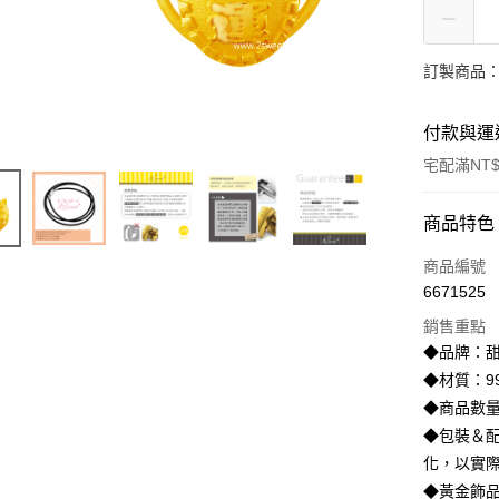
訂製商品：
付款與運
宅配滿NT$
付款方式
商品特色
信用卡一
商品編號
6671525
信用卡分
銷售重點
3 期 
◆品牌：甜蜜
6 期 
合作金
◆材質：99
華南商
◆商品數
合作金
LINE Pay
上海商
華南商
◆包裝＆配
國泰世
Apple Pay
上海商
化，以實
臺灣中
國泰世
◆黃金飾
匯豐（
街口支付