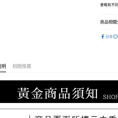
臺灣中
聯邦商
會略有不
匯豐（
悠遊付
元大商
聯邦商
玉山商
元大商
ATM付款
台新國
商品相關分
玉山商
台灣樂
台新國
♡𝟐𝐒𝐖
台灣樂
運送方式
分享
宅配
每筆NT$8
離島宅配
說明
相關推薦
每筆NT$2