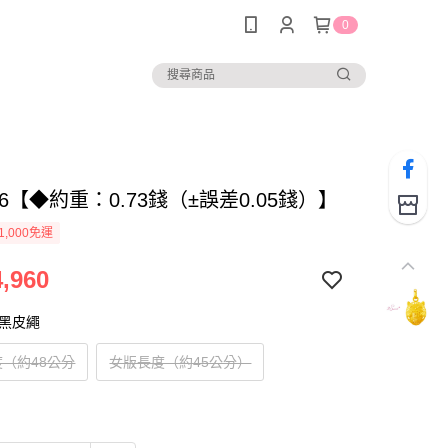
0
066【◆約重：0.73錢（±誤差0.05錢）】
1,000免運
,960
尾黑皮繩
（約48公分
女版長度（約45公分）