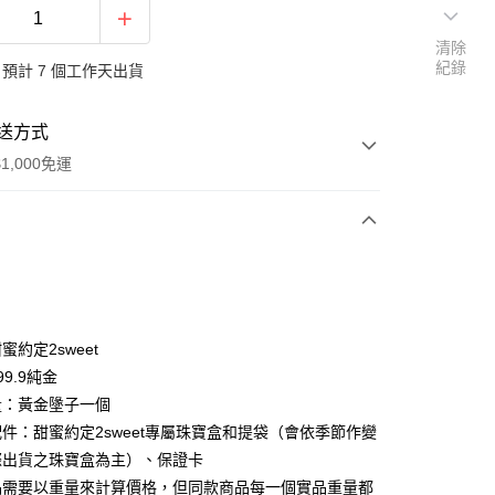
清除
紀錄
預計 7 個工作天出貨
送方式
1,000免運
次付款
期付款
0 利率 每期
NT$8,320
21家銀行
約定2sweet
0 利率 每期
NT$4,160
21家銀行
庫商業銀行
第一商業銀行
9.9純金
業銀行
彰化商業銀行
量：黃金墬子一個
庫商業銀行
第一商業銀行
業儲蓄銀行
台北富邦商業銀行
業銀行
彰化商業銀行
件：甜蜜約定2sweet專屬珠寶盒和提袋（會依季節作變
華商業銀行
兆豐國際商業銀行
業儲蓄銀行
台北富邦商業銀行
際出貨之珠寶盒為主）、保證卡
小企業銀行
台中商業銀行
華商業銀行
兆豐國際商業銀行
品需要以重量來計算價格，但同款商品每一個實品重量都
台灣）商業銀行
華泰商業銀行