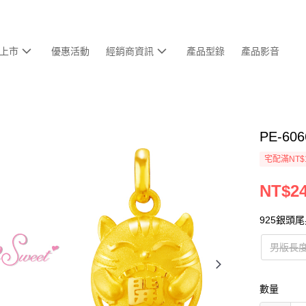
上市
優惠活動
經銷商資訊
產品型錄
產品影音
PE-6
宅配滿NT$
NT$24
925銀頭
男版長度
數量