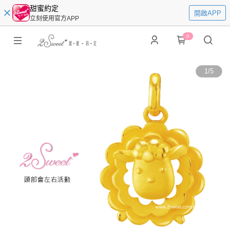
甜蜜約定
開啟APP
立刻使用官方APP
0
1
/
5