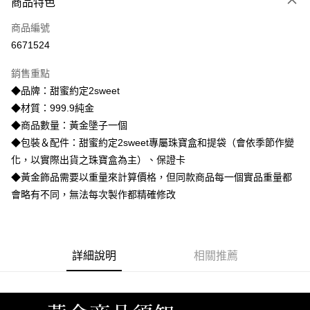
商品特色
信用卡一次付款
商品編號
信用卡分期付款
6671524
3 期 0 利率 每期
NT$9,253
21家銀行
銷售重點
6 期 0 利率 每期
NT$4,626
21家銀行
合作金庫商業銀行
第一商業銀行
◆品牌：甜蜜約定2sweet
華南商業銀行
彰化商業銀行
合作金庫商業銀行
第一商業銀行
LINE Pay
◆材質：999.9純金
上海商業儲蓄銀行
台北富邦商業銀行
華南商業銀行
彰化商業銀行
國泰世華商業銀行
兆豐國際商業銀行
◆商品數量：黃金墬子一個
Apple Pay
上海商業儲蓄銀行
台北富邦商業銀行
臺灣中小企業銀行
台中商業銀行
◆包裝＆配件：甜蜜約定2sweet專屬珠寶盒和提袋（會依季節作變
國泰世華商業銀行
兆豐國際商業銀行
匯豐（台灣）商業銀行
華泰商業銀行
街口支付
臺灣中小企業銀行
台中商業銀行
化，以實際出貨之珠寶盒為主）、保證卡
聯邦商業銀行
遠東國際商業銀行
匯豐（台灣）商業銀行
華泰商業銀行
◆黃金飾品需要以重量來計算價格，但同款商品每一個實品重量都
悠遊付
元大商業銀行
永豐商業銀行
聯邦商業銀行
遠東國際商業銀行
會略有不同，無法每次製作都精確修改
玉山商業銀行
星展（台灣）商業銀行
元大商業銀行
永豐商業銀行
ATM付款
台新國際商業銀行
中國信託商業銀行
玉山商業銀行
星展（台灣）商業銀行
台灣樂天信用卡公司
台新國際商業銀行
中國信託商業銀行
運送方式
台灣樂天信用卡公司
詳細說明
相關推薦
宅配
每筆NT$80，滿NT$1,000(含以上)免運費
離島宅配