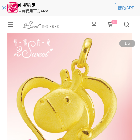
甜蜜約定
開啟APP
立刻使用官方APP
0
1
/
5