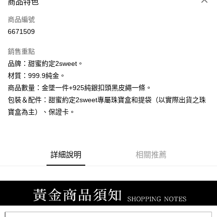
商品特色
信用卡一次付款
商品編號
信用卡分期付款
6671509
3 期 0 利率 每期
NT$11,033
21家銀行
銷售重點
6 期 0 利率 每期
NT$5,516
21家銀行
合作金庫商業銀行
第一商業銀行
品牌：甜蜜約定2sweet。
華南商業銀行
彰化商業銀行
合作金庫商業銀行
第一商業銀行
LINE Pay
材質：999.9純金。
上海商業儲蓄銀行
台北富邦商業銀行
華南商業銀行
彰化商業銀行
國泰世華商業銀行
兆豐國際商業銀行
商品數量：金墜一件+925純銀扣頭黑皮繩一條。
Apple Pay
上海商業儲蓄銀行
台北富邦商業銀行
臺灣中小企業銀行
台中商業銀行
包裝＆配件：甜蜜約定2sweet專屬珠寶盒和提袋（以實際出貨之珠
國泰世華商業銀行
兆豐國際商業銀行
匯豐（台灣）商業銀行
華泰商業銀行
街口支付
臺灣中小企業銀行
台中商業銀行
寶盒為主）、保證卡。
聯邦商業銀行
遠東國際商業銀行
匯豐（台灣）商業銀行
華泰商業銀行
悠遊付
元大商業銀行
永豐商業銀行
聯邦商業銀行
遠東國際商業銀行
玉山商業銀行
星展（台灣）商業銀行
元大商業銀行
永豐商業銀行
ATM付款
台新國際商業銀行
中國信託商業銀行
玉山商業銀行
星展（台灣）商業銀行
詳細說明
相關推薦
台灣樂天信用卡公司
台新國際商業銀行
中國信託商業銀行
運送方式
台灣樂天信用卡公司
宅配
每筆NT$80，滿NT$1,000(含以上)免運費
離島宅配