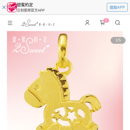
甜蜜約定
開啟APP
立刻使用官方APP
0
1
/
5