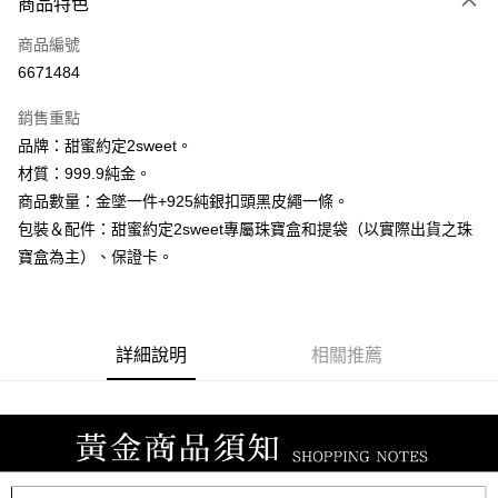
商品特色
信用卡一次付款
商品編號
信用卡分期付款
6671484
3 期 0 利率 每期
NT$5,726
21家銀行
銷售重點
6 期 0 利率 每期
NT$2,863
21家銀行
合作金庫商業銀行
第一商業銀行
品牌：甜蜜約定2sweet。
華南商業銀行
彰化商業銀行
合作金庫商業銀行
第一商業銀行
LINE Pay
材質：999.9純金。
上海商業儲蓄銀行
台北富邦商業銀行
華南商業銀行
彰化商業銀行
國泰世華商業銀行
兆豐國際商業銀行
商品數量：金墜一件+925純銀扣頭黑皮繩一條。
Apple Pay
上海商業儲蓄銀行
台北富邦商業銀行
臺灣中小企業銀行
台中商業銀行
包裝＆配件：甜蜜約定2sweet專屬珠寶盒和提袋（以實際出貨之珠
國泰世華商業銀行
兆豐國際商業銀行
匯豐（台灣）商業銀行
華泰商業銀行
街口支付
臺灣中小企業銀行
台中商業銀行
寶盒為主）、保證卡。
聯邦商業銀行
遠東國際商業銀行
匯豐（台灣）商業銀行
華泰商業銀行
悠遊付
元大商業銀行
永豐商業銀行
聯邦商業銀行
遠東國際商業銀行
玉山商業銀行
星展（台灣）商業銀行
元大商業銀行
永豐商業銀行
ATM付款
台新國際商業銀行
中國信託商業銀行
玉山商業銀行
星展（台灣）商業銀行
詳細說明
相關推薦
台灣樂天信用卡公司
台新國際商業銀行
中國信託商業銀行
運送方式
台灣樂天信用卡公司
宅配
每筆NT$80，滿NT$1,000(含以上)免運費
離島宅配