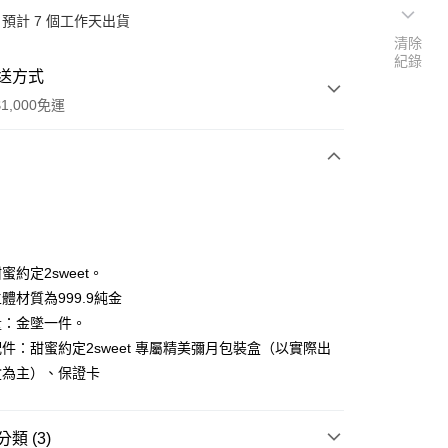
預計 7 個工作天出貨
清除
紀錄
送方式
1,000免運
次付款
期付款
0 利率 每期
NT$5,260
21家銀行
蜜約定2sweet。
0 利率 每期
NT$2,630
21家銀行
庫商業銀行
第一商業銀行
體材質為999.9純金
業銀行
彰化商業銀行
量：金墜一件。
庫商業銀行
第一商業銀行
業儲蓄銀行
台北富邦商業銀行
業銀行
彰化商業銀行
件：甜蜜約定2sweet 專屬精美彌月包裝盒（以實際出
華商業銀行
兆豐國際商業銀行
業儲蓄銀行
台北富邦商業銀行
盒為主）、保證卡
小企業銀行
台中商業銀行
華商業銀行
兆豐國際商業銀行
台灣）商業銀行
華泰商業銀行
小企業銀行
台中商業銀行
業銀行
遠東國際商業銀行
台灣）商業銀行
華泰商業銀行
類 (3)
業銀行
永豐商業銀行