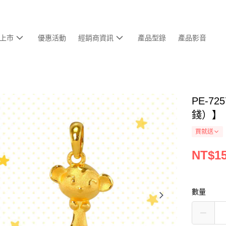
上市
優惠活動
經銷商資訊
產品型錄
產品影音
PE-7
錢）】
買就送
NT$15
數量