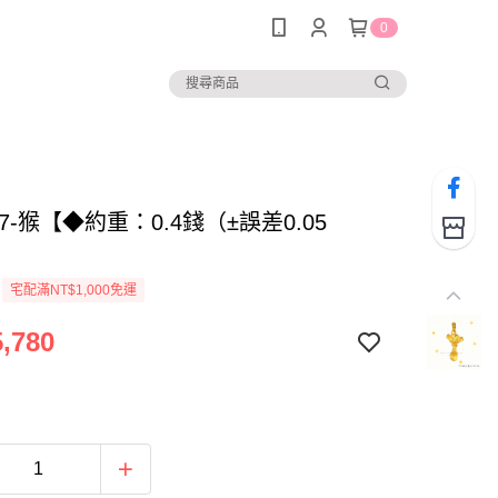
0
257-猴【◆約重：0.4錢（±誤差0.05
宅配滿NT$1,000免運
,780