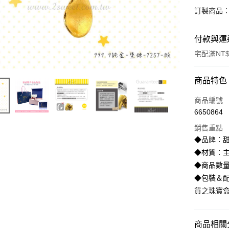
訂製商品：
付款與運
宅配滿NT$
付款方式
商品特色
信用卡一
商品編號
6650864
信用卡分
銷售重點
3 期 
◆品牌：甜
6 期 
合作金
◆材質：主
華南商
◆商品數
合作金
LINE Pay
上海商
華南商
◆包裝＆配
國泰世
Apple Pay
上海商
貨之珠寶
臺灣中
國泰世
匯豐（
街口支付
臺灣中
聯邦商
匯豐（
商品相關分
悠遊付
元大商