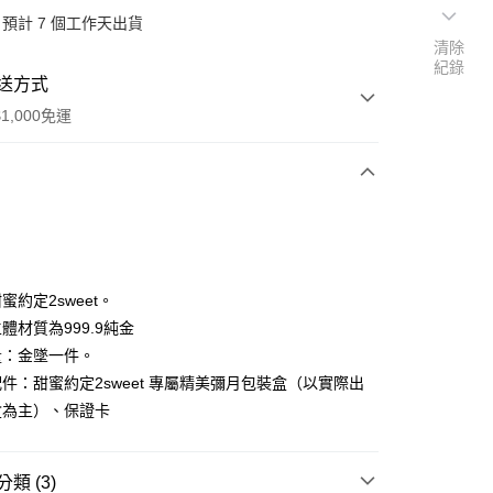
預計 7 個工作天出貨
清除
紀錄
送方式
1,000免運
次付款
期付款
0 利率 每期
NT$5,433
21家銀行
蜜約定2sweet。
0 利率 每期
NT$2,716
21家銀行
庫商業銀行
第一商業銀行
體材質為999.9純金
業銀行
彰化商業銀行
量：金墜一件。
庫商業銀行
第一商業銀行
業儲蓄銀行
台北富邦商業銀行
業銀行
彰化商業銀行
件：甜蜜約定2sweet 專屬精美彌月包裝盒（以實際出
華商業銀行
兆豐國際商業銀行
業儲蓄銀行
台北富邦商業銀行
盒為主）、保證卡
小企業銀行
台中商業銀行
華商業銀行
兆豐國際商業銀行
台灣）商業銀行
華泰商業銀行
小企業銀行
台中商業銀行
業銀行
遠東國際商業銀行
台灣）商業銀行
華泰商業銀行
類 (3)
業銀行
永豐商業銀行