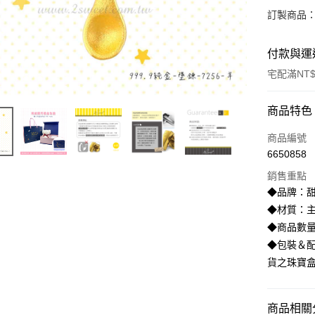
訂製商品：
付款與運
宅配滿NT$
付款方式
商品特色
信用卡一
商品編號
6650858
信用卡分
銷售重點
3 期 
◆品牌：甜
6 期 
合作金
◆材質：主
華南商
◆商品數
合作金
LINE Pay
上海商
華南商
◆包裝＆配
國泰世
Apple Pay
上海商
貨之珠寶
臺灣中
國泰世
匯豐（
街口支付
臺灣中
聯邦商
匯豐（
商品相關分
悠遊付
元大商