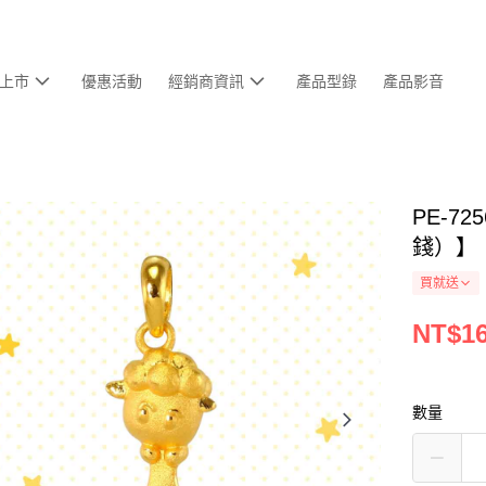
上市
優惠活動
經銷商資訊
產品型錄
產品影音
PE-7
錢）】
買就送
NT$16
數量