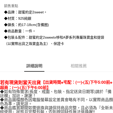
3 期 0 利率 每期
NT$1,493
21家銀行
銷售重點
6 期 0 利率 每期
NT$746
21家銀行
合作金庫商業銀行
第一商業銀行
◆品牌：甜蜜約定2sweet。
華南商業銀行
彰化商業銀行
合作金庫商業銀行
第一商業銀行
超商取貨付款
◆材質：925純銀
上海商業儲蓄銀行
台北富邦商業銀行
華南商業銀行
彰化商業銀行
國泰世華商業銀行
兆豐國際商業銀行
◆鍊長：約17-18cm(含備圈)
LINE Pay
上海商業儲蓄銀行
台北富邦商業銀行
臺灣中小企業銀行
台中商業銀行
◆商品數量：一件。
國泰世華商業銀行
兆豐國際商業銀行
匯豐（台灣）商業銀行
華泰商業銀行
Apple Pay
臺灣中小企業銀行
台中商業銀行
◆包裝＆配件：甜蜜約定2sweetx哆啦A夢系列專屬珠寶盒和提袋
聯邦商業銀行
遠東國際商業銀行
匯豐（台灣）商業銀行
華泰商業銀行
（以實際出貨之珠寶盒為主）、保證卡
街口支付
元大商業銀行
永豐商業銀行
聯邦商業銀行
遠東國際商業銀行
玉山商業銀行
星展（台灣）商業銀行
元大商業銀行
永豐商業銀行
悠遊付
台新國際商業銀行
中國信託商業銀行
玉山商業銀行
星展（台灣）商業銀行
台灣樂天信用卡公司
台新國際商業銀行
中國信託商業銀行
ATM付款
詳細說明
相關推薦
台灣樂天信用卡公司
運送方式
【出貨時間※宅配：(一)-(五)下午5:00前※
若有現貨則當天出貨
全家取貨付款
超商：(一)-(五)下午6:00前】
◆如有特殊需求(長度、戒圍、包裝、指定送貨日期等)請於「備
每筆NT$60，滿NT$1,000(含以上)免運費
註欄」加註，謝謝！
◆商品圖檔顏色因電腦螢幕設定差異會略有不同，以實際商品顏
7-11取貨付款
色為準，請見諒。
◆商品鑑賞期間如需退換貨請保持商品完整，且必須為『全新未
每筆NT$60，滿NT$1,000(含以上)免運費
經使用』狀態且完整包裝，否則視同缺件無法退換喔!!