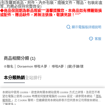
(包含購買商品、附件、內外包裝、隨機文件、贈品、包裝彩盒
宅配
等...均務必保持完整齊全)
◆商品保固期為新品瑕疵***溫馨提醒您，本商品如有標籤毀損
每筆NT$80，滿NT$1,000(含以上)免運費
*
或配件、贈品缺件，將無法退換，敬請見諒！***
離島宅配
每筆NT$220，滿NT$3,000(含以上)免運費
顯示電腦版詳細說明
客服
商品相關分類 (1)
♔聯名 │ Doraemon 哆啦Ａ夢
哆啦A夢｜(銀)手鍊/環
本分類熱銷
全站排行
本網站中使用 cookie，欲查詢有關本網站使用 cookie 方式之詳情，及若您不希
熱門標籤
望在電腦上使用 cookie 時應如何變更電腦的 cookie 設定，請參閱本網站「
隱私
權條款
」之 Cookie 聲明。您繼續使用本網站即表示您同意本公司得按本網站使
用條款之 Cookie 聲明使用 cookie。
了解更多 >