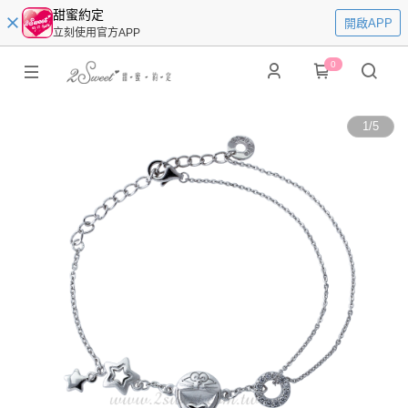
甜蜜約定
開啟APP
立刻使用官方APP
0
1
/
5