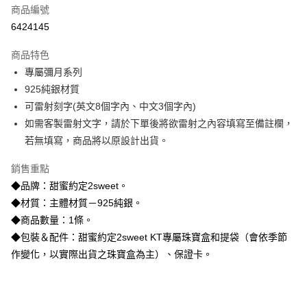
商品編號
信用卡分期付款
6424145
3 期 0 利率 每期
NT$1,426
21家銀行
商品特色
6 期 0 利率 每期
NT$713
21家銀行
合作金庫商業銀行
第一商業銀行
專屬彌月系列
華南商業銀行
彰化商業銀行
合作金庫商業銀行
第一商業銀行
LINE Pay
925純銀材質
上海商業儲蓄銀行
台北富邦商業銀行
華南商業銀行
彰化商業銀行
國泰世華商業銀行
兆豐國際商業銀行
可雷射刻字(英文8個字內、中文3個字內)
Apple Pay
上海商業儲蓄銀行
台北富邦商業銀行
臺灣中小企業銀行
台中商業銀行
如需客製雷射文字，請於下單後將欲雷射之內容填寫至備註欄，
國泰世華商業銀行
兆豐國際商業銀行
匯豐（台灣）商業銀行
華泰商業銀行
街口支付
臺灣中小企業銀行
台中商業銀行
若無填寫，商品將以原設計出貨。
聯邦商業銀行
遠東國際商業銀行
匯豐（台灣）商業銀行
華泰商業銀行
悠遊付
元大商業銀行
永豐商業銀行
銷售重點
聯邦商業銀行
遠東國際商業銀行
玉山商業銀行
星展（台灣）商業銀行
元大商業銀行
永豐商業銀行
◆品牌：甜蜜約定2sweet。
ATM付款
台新國際商業銀行
中國信託商業銀行
玉山商業銀行
星展（台灣）商業銀行
◆材質：主體材質－925純銀。
台灣樂天信用卡公司
台新國際商業銀行
中國信託商業銀行
◆商品數量：1條。
運送方式
台灣樂天信用卡公司
◆包裝＆配件：甜蜜約定2sweet KT專屬珠寶盒和提袋（會依季節
宅配
作變化，以實際出貨之珠寶盒為主）、保證卡。
每筆NT$80，滿NT$1,000(含以上)免運費
離島宅配
每筆NT$220，滿NT$3,000(含以上)免運費