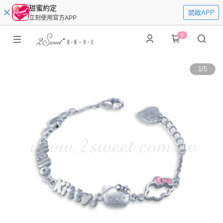
甜蜜約定
開啟APP
立刻使用官方APP
0
1
/
5