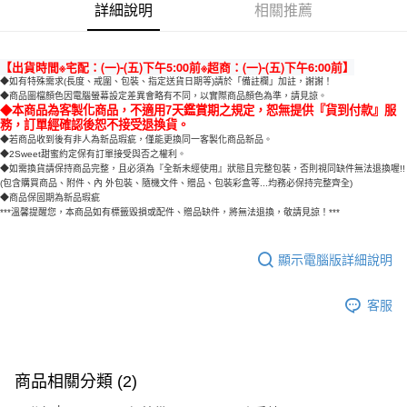
詳細說明
相關推薦
【出貨時間※宅配：(一)-(五)下午5:00前※超商：(一)-(五)下午6:00前】
◆如有特殊需求(長度、戒圍、包裝、指定送貨日期等)請於「備註欄」加註，謝謝！
◆商品圖檔顏色因電腦螢幕設定差異會略有不同，以實際商品顏色為準，請見諒。
◆本商品為客製化商品，不適用7天鑑賞期之規定，恕無提供『貨到付款』服
務，訂單經確認後恕不接受退換貨。
◆若商品收到後有非人為新品瑕疵，僅能更換同一客製化商品新品。
◆2Sweet甜蜜約定保有訂單接受與否之權利。
◆如需換貨請保持商品完整，且必須為『全新未經使用』狀態且完整包裝，否則視同缺件無法退換喔!!
(包含購買商品、附件、內 外包裝、隨機文件、贈品、包裝彩盒等...均務必保持完整齊全)
◆商品保固期為新品瑕疵
***溫馨提醒您，本商品如有標籤毀損或配件、贈品缺件，將無法退換，敬請見諒！***
顯示電腦版詳細說明
客服
商品相關分類 (2)