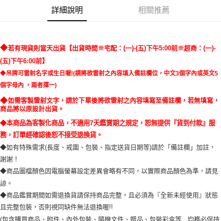
詳細說明
相關推薦
◆
若有現貨則當天出貨【出貨時間※宅配：(一)-(五)下午5:00前※超商：(一)-
(五)下午6:00前】
◆
中文3個字內或英文5
吊牌可雷射名字或生日喔!(請將欲雷射之內容填入備註欄位，
個字母內 ，兩者擇一
)
◆
如需客製雷射文字，請於下單後將欲雷射之內容填寫至備註欄，若無填寫，
商品將以原設計出貨。
◆本商品為客製化商品，不適用7天鑑賞期之規定，恕無提供『貨到付款』服
務，訂單經確認後恕不接受退換貨。
◆如有特殊需求(長度、戒圍、包裝、指定送貨日期等)請於「備註欄」加註，
謝謝！
◆商品圖檔顏色因電腦螢幕設定差異會略有不同，以實際商品顏色為準，請見
諒。
◆商品鑑賞期間如需退換貨請保持商品完整，且必須為『全新未經使用』狀態
且完整包裝，否則視同缺件無法退換喔!!
(包含購買商品、附件、內外包裝、隨機文件、贈品、包裝彩盒等...均務必保持