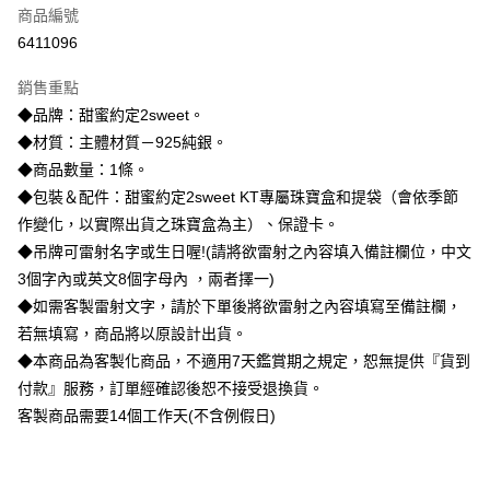
商品編號
信用卡分期付款
6411096
3 期 0 利率 每期
NT$1,426
21家銀行
銷售重點
6 期 0 利率 每期
NT$713
21家銀行
合作金庫商業銀行
第一商業銀行
◆品牌：甜蜜約定2sweet。
華南商業銀行
彰化商業銀行
合作金庫商業銀行
第一商業銀行
LINE Pay
◆材質：主體材質－925純銀。
上海商業儲蓄銀行
台北富邦商業銀行
華南商業銀行
彰化商業銀行
國泰世華商業銀行
兆豐國際商業銀行
◆商品數量：1條。
Apple Pay
上海商業儲蓄銀行
台北富邦商業銀行
臺灣中小企業銀行
台中商業銀行
◆包裝＆配件：甜蜜約定2sweet KT專屬珠寶盒和提袋（會依季節
國泰世華商業銀行
兆豐國際商業銀行
匯豐（台灣）商業銀行
華泰商業銀行
街口支付
臺灣中小企業銀行
台中商業銀行
作變化，以實際出貨之珠寶盒為主）、保證卡。
聯邦商業銀行
遠東國際商業銀行
匯豐（台灣）商業銀行
華泰商業銀行
◆吊牌可雷射名字或生日喔!(請將欲雷射之內容填入備註欄位，中文
悠遊付
元大商業銀行
永豐商業銀行
聯邦商業銀行
遠東國際商業銀行
3個字內或英文8個字母內 ，兩者擇一)
玉山商業銀行
星展（台灣）商業銀行
元大商業銀行
永豐商業銀行
ATM付款
◆如需客製雷射文字，請於下單後將欲雷射之內容填寫至備註欄，
台新國際商業銀行
中國信託商業銀行
玉山商業銀行
星展（台灣）商業銀行
台灣樂天信用卡公司
若無填寫，商品將以原設計出貨。
台新國際商業銀行
中國信託商業銀行
運送方式
◆本商品為客製化商品，不適用7天鑑賞期之規定，恕無提供『貨到
台灣樂天信用卡公司
宅配
付款』服務，訂單經確認後恕不接受退換貨。
客製商品需要14個工作天(不含例假日)
每筆NT$80，滿NT$1,000(含以上)免運費
離島宅配
每筆NT$220，滿NT$3,000(含以上)免運費