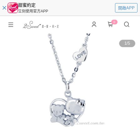
甜蜜約定
開啟APP
立刻使用官方APP
0
1
/
5