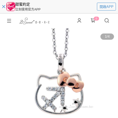
甜蜜約定
開啟APP
立刻使用官方APP
0
1
/
4