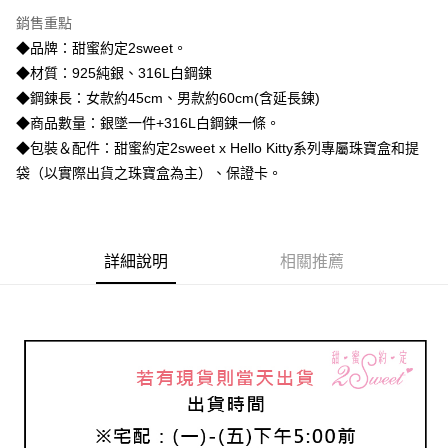
3 期 0 利率 每期
NT$1,193
21家銀行
銷售重點
6 期 0 利率 每期
NT$596
21家銀行
合作金庫商業銀行
第一商業銀行
◆品牌：甜蜜約定2sweet。
華南商業銀行
彰化商業銀行
合作金庫商業銀行
第一商業銀行
超商取貨付款
◆材質：925純銀、316L白鋼鍊
上海商業儲蓄銀行
台北富邦商業銀行
華南商業銀行
彰化商業銀行
國泰世華商業銀行
兆豐國際商業銀行
◆鋼鍊長：女款約45cm、男款約60cm(含延長鍊)
LINE Pay
上海商業儲蓄銀行
台北富邦商業銀行
臺灣中小企業銀行
台中商業銀行
◆商品數量：銀墜一件+316L白鋼鍊一條。
國泰世華商業銀行
兆豐國際商業銀行
匯豐（台灣）商業銀行
華泰商業銀行
Apple Pay
臺灣中小企業銀行
台中商業銀行
◆包裝＆配件：甜蜜約定2sweet x Hello Kitty系列專屬珠寶盒和提
聯邦商業銀行
遠東國際商業銀行
匯豐（台灣）商業銀行
華泰商業銀行
袋（以實際出貨之珠寶盒為主）、保證卡。
街口支付
元大商業銀行
永豐商業銀行
聯邦商業銀行
遠東國際商業銀行
玉山商業銀行
星展（台灣）商業銀行
元大商業銀行
永豐商業銀行
悠遊付
台新國際商業銀行
中國信託商業銀行
玉山商業銀行
星展（台灣）商業銀行
台灣樂天信用卡公司
台新國際商業銀行
中國信託商業銀行
ATM付款
詳細說明
相關推薦
台灣樂天信用卡公司
運送方式
全家取貨付款
每筆NT$60，滿NT$1,000(含以上)免運費
7-11取貨付款
每筆NT$60，滿NT$1,000(含以上)免運費