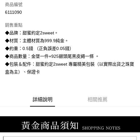
商品編號
信用卡分期付款
6111090
3 期 0 利率 每期
NT$6,193
21家銀行
銷售重點
6 期 0 利率 每期
NT$3,096
21家銀行
合作金庫商業銀行
第一商業銀行
◆品牌：甜蜜約定2sweet。
華南商業銀行
彰化商業銀行
合作金庫商業銀行
第一商業銀行
LINE Pay
◆材質：主體材質為999.9純金。
上海商業儲蓄銀行
台北富邦商業銀行
華南商業銀行
彰化商業銀行
國泰世華商業銀行
兆豐國際商業銀行
◆約重：0.5錢 （正負誤差0.05錢）
Apple Pay
上海商業儲蓄銀行
台北富邦商業銀行
臺灣中小企業銀行
台中商業銀行
◆商品數量：金墜一件+925銀頭尾黑皮繩一條 。
國泰世華商業銀行
兆豐國際商業銀行
匯豐（台灣）商業銀行
華泰商業銀行
街口支付
臺灣中小企業銀行
台中商業銀行
◆包裝＆配件：甜蜜約定2sweet 專屬精美包裝（以實際出貨之珠寶
聯邦商業銀行
遠東國際商業銀行
匯豐（台灣）商業銀行
華泰商業銀行
盒為主）、保證卡
悠遊付
元大商業銀行
永豐商業銀行
聯邦商業銀行
遠東國際商業銀行
玉山商業銀行
星展（台灣）商業銀行
元大商業銀行
永豐商業銀行
ATM付款
台新國際商業銀行
中國信託商業銀行
玉山商業銀行
星展（台灣）商業銀行
台灣樂天信用卡公司
台新國際商業銀行
中國信託商業銀行
詳細說明
相關推薦
運送方式
台灣樂天信用卡公司
宅配
每筆NT$80，滿NT$1,000(含以上)免運費
離島宅配
每筆NT$220，滿NT$3,000(含以上)免運費