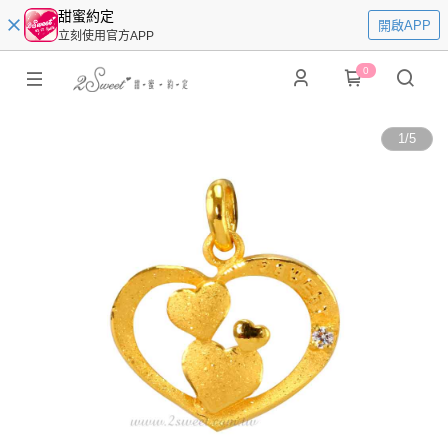
甜蜜約定
開啟APP
立刻使用官方APP
0
1
/
5