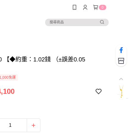
0
40 【◆約重：1.02錢 （±誤差0.05
1,000免運
,100