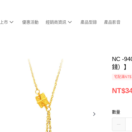
上市
優惠活動
經銷商資訊
產品型錄
產品影音
NC -9
錢）】
宅配滿NT$
NT$34
數量