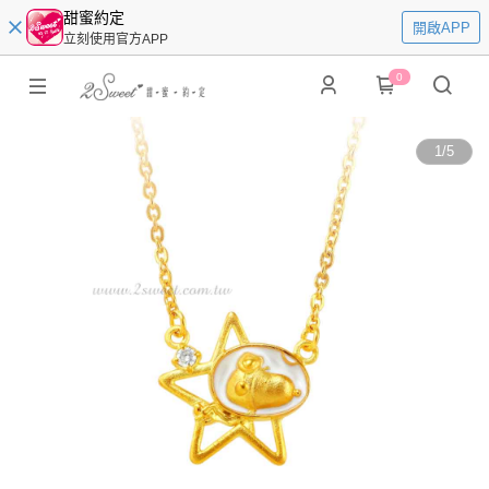
甜蜜約定
開啟APP
立刻使用官方APP
0
1
/
5