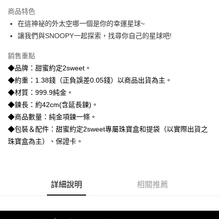
3 期 0 利率 每期
NT$12,733
21家銀行
商品特色
6 期 0 利率 每期
NT$6,366
21家銀行
合作金庫商業銀行
第一商業銀行
在這神祕的外太空哪一個是你的幸運星球~
華南商業銀行
彰化商業銀行
合作金庫商業銀行
第一商業銀行
LINE Pay
讓我們與SNOOPY一起探索，找尋你自己的星球吧!
上海商業儲蓄銀行
台北富邦商業銀行
華南商業銀行
彰化商業銀行
國泰世華商業銀行
兆豐國際商業銀行
Apple Pay
上海商業儲蓄銀行
台北富邦商業銀行
銷售重點
臺灣中小企業銀行
台中商業銀行
國泰世華商業銀行
兆豐國際商業銀行
◆品牌：甜蜜約定2sweet。
匯豐（台灣）商業銀行
華泰商業銀行
街口支付
臺灣中小企業銀行
台中商業銀行
聯邦商業銀行
遠東國際商業銀行
◆約重：1.38錢（正負誤差0.05錢）以商品出貨為主。
匯豐（台灣）商業銀行
華泰商業銀行
悠遊付
元大商業銀行
永豐商業銀行
◆材質：999.9純金。
聯邦商業銀行
遠東國際商業銀行
玉山商業銀行
星展（台灣）商業銀行
元大商業銀行
永豐商業銀行
◆鍊長：約42cm(含延長鍊)。
ATM付款
台新國際商業銀行
中國信託商業銀行
玉山商業銀行
星展（台灣）商業銀行
◆商品數量：純金項鍊一條。
台灣樂天信用卡公司
台新國際商業銀行
中國信託商業銀行
◆包裝＆配件：甜蜜約定2sweet專屬珠寶盒和提袋（以實際出貨之
運送方式
台灣樂天信用卡公司
珠寶盒為主）、保證卡。
宅配
每筆NT$80，滿NT$1,000(含以上)免運費
離島宅配
詳細說明
相關推薦
每筆NT$220，滿NT$3,000(含以上)免運費