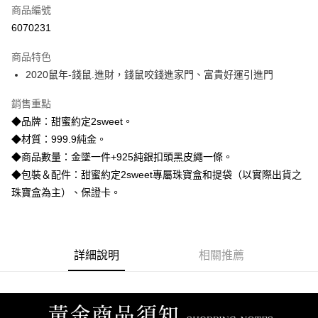
商品編號
信用卡分期付款
6070231
3 期 0 利率 每期
NT$9,253
21家銀行
商品特色
6 期 0 利率 每期
NT$4,626
21家銀行
合作金庫商業銀行
第一商業銀行
2020鼠年-錢鼠.進財，錢鼠咬錢進家門、富貴好運引進門
華南商業銀行
彰化商業銀行
合作金庫商業銀行
第一商業銀行
LINE Pay
上海商業儲蓄銀行
台北富邦商業銀行
華南商業銀行
彰化商業銀行
銷售重點
國泰世華商業銀行
兆豐國際商業銀行
Apple Pay
上海商業儲蓄銀行
台北富邦商業銀行
◆品牌：甜蜜約定2sweet。
臺灣中小企業銀行
台中商業銀行
國泰世華商業銀行
兆豐國際商業銀行
◆材質：999.9純金。
匯豐（台灣）商業銀行
華泰商業銀行
街口支付
臺灣中小企業銀行
台中商業銀行
聯邦商業銀行
遠東國際商業銀行
◆商品數量：金墜一件+925純銀扣頭黑皮繩一條。
匯豐（台灣）商業銀行
華泰商業銀行
悠遊付
元大商業銀行
永豐商業銀行
◆包裝＆配件：甜蜜約定2sweet專屬珠寶盒和提袋（以實際出貨之
聯邦商業銀行
遠東國際商業銀行
玉山商業銀行
星展（台灣）商業銀行
元大商業銀行
永豐商業銀行
珠寶盒為主）、保證卡。
ATM付款
台新國際商業銀行
中國信託商業銀行
玉山商業銀行
星展（台灣）商業銀行
台灣樂天信用卡公司
台新國際商業銀行
中國信託商業銀行
運送方式
台灣樂天信用卡公司
宅配
詳細說明
相關推薦
每筆NT$80，滿NT$1,000(含以上)免運費
離島宅配
每筆NT$220，滿NT$3,000(含以上)免運費