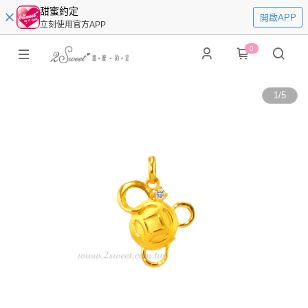
甜蜜約定
開啟APP
立刻使用官方APP
0
1
/
5