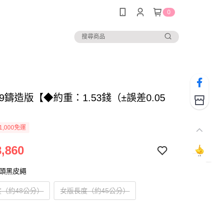
0
149鑄造版【◆約重：1.53錢（±誤差0.05
1,000免運
,860
扣頭黑皮繩
（約48公分）
女版長度（約45公分）