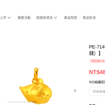
上市
優惠活動
經銷商資訊
產品型錄
產品影音
PE-7
錢）】
宅配滿NT$
NT$48
925純銀
男版長度