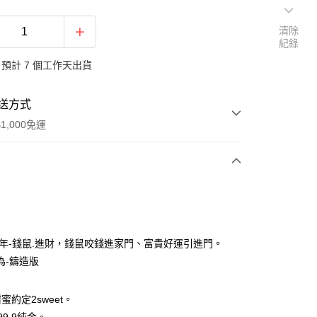
清除
紀錄
預計 7 個工作天出貨
送方式
1,000免運
次付款
期付款
0 利率 每期
NT$16,286
21家銀行
0鼠年-錢鼠.進財，錢鼠咬錢進家門、富貴好運引進門。
0 利率 每期
NT$8,143
21家銀行
庫商業銀行
第一商業銀行
為-鑄造版
業銀行
彰化商業銀行
庫商業銀行
第一商業銀行
業儲蓄銀行
台北富邦商業銀行
業銀行
彰化商業銀行
蜜約定2sweet。
華商業銀行
兆豐國際商業銀行
業儲蓄銀行
台北富邦商業銀行