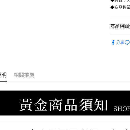
◆材質：99
臺灣中
國泰世
匯豐（
◆商品數量
街口支付
臺灣中
聯邦商
匯豐（
悠遊付
元大商
聯邦商
玉山商
商品相關分
元大商
ATM付款
台新國
玉山商
台灣樂
♡𝟐𝐒𝐖
台新國
分享
台灣樂
♡𝟐𝐒𝐖
運送方式
宅配
每筆NT$8
說明
相關推薦
離島宅配
每筆NT$2