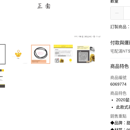
數量
訂製商品：
付款與運
宅配滿NT$
付款方式
商品特色
信用卡一
商品編號
6069774
信用卡分
商品特色
3 期 
202
6 期 
合作金
此款式
華南商
合作金
LINE Pay
銷售重點
上海商
華南商
◆品牌：甜
國泰世
Apple Pay
上海商