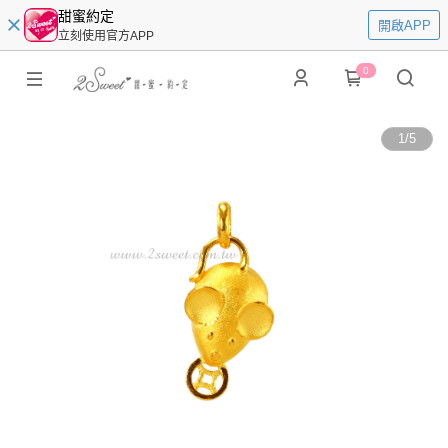
甜蜜約定
開啟APP
立刻使用官方APP
0
1
/
5