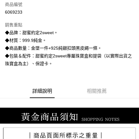
商品編號
信用卡分期付款
6069233
3 期 0 利率 每期
NT$8,700
21家銀行
銷售重點
6 期 0 利率 每期
NT$4,350
21家銀行
合作金庫商業銀行
第一商業銀行
◆品牌：甜蜜約定2sweet。
華南商業銀行
彰化商業銀行
合作金庫商業銀行
第一商業銀行
LINE Pay
◆材質：999.9純金。
上海商業儲蓄銀行
台北富邦商業銀行
華南商業銀行
彰化商業銀行
國泰世華商業銀行
兆豐國際商業銀行
◆商品數量：金墜一件+925純銀扣頭黑皮繩一條。
Apple Pay
上海商業儲蓄銀行
台北富邦商業銀行
臺灣中小企業銀行
台中商業銀行
◆包裝＆配件：甜蜜約定2sweet專屬珠寶盒和提袋（以實際出貨之
國泰世華商業銀行
兆豐國際商業銀行
匯豐（台灣）商業銀行
華泰商業銀行
街口支付
臺灣中小企業銀行
台中商業銀行
珠寶盒為主）、保證卡。
聯邦商業銀行
遠東國際商業銀行
匯豐（台灣）商業銀行
華泰商業銀行
悠遊付
元大商業銀行
永豐商業銀行
聯邦商業銀行
遠東國際商業銀行
玉山商業銀行
星展（台灣）商業銀行
元大商業銀行
永豐商業銀行
ATM付款
台新國際商業銀行
中國信託商業銀行
玉山商業銀行
星展（台灣）商業銀行
詳細說明
相關推薦
台灣樂天信用卡公司
台新國際商業銀行
中國信託商業銀行
運送方式
台灣樂天信用卡公司
宅配
每筆NT$80，滿NT$1,000(含以上)免運費
離島宅配
每筆NT$220，滿NT$3,000(含以上)免運費