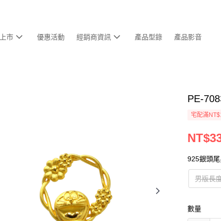
上市
優惠活動
經銷商資訊
產品型錄
產品影音
PE-7
宅配滿NT$
NT$33
925銀頭
男版長度
數量