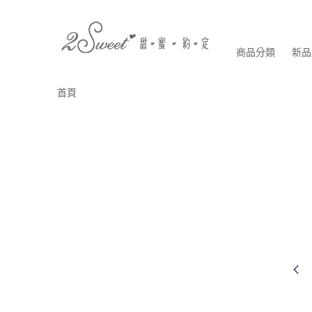
商品分類
新品
首頁