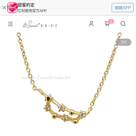
甜蜜約定
開啟APP
立刻使用官方APP
0
1
/
4