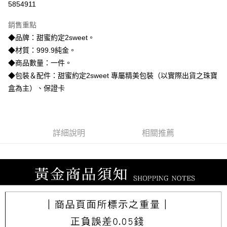
5854911
3 期 0 利率 每期
NT$9,486
21家銀行
銷售重點
6 期 0 利率 每期
NT$4,743
21家銀行
合作金庫商業銀行
第一商業銀行
◆品牌：甜蜜約定2sweet。
華南商業銀行
彰化商業銀行
合作金庫商業銀行
第一商業銀行
LINE Pay
◆材質：999.9純金。
上海商業儲蓄銀行
台北富邦商業銀行
華南商業銀行
彰化商業銀行
國泰世華商業銀行
兆豐國際商業銀行
◆商品數量：一件。
Apple Pay
上海商業儲蓄銀行
台北富邦商業銀行
臺灣中小企業銀行
台中商業銀行
◆包裝＆配件：甜蜜約定2sweet 專屬精美包裝（以實際出貨之珠寶
國泰世華商業銀行
兆豐國際商業銀行
匯豐（台灣）商業銀行
華泰商業銀行
街口支付
臺灣中小企業銀行
台中商業銀行
盒為主）、保證卡
聯邦商業銀行
遠東國際商業銀行
匯豐（台灣）商業銀行
華泰商業銀行
悠遊付
元大商業銀行
永豐商業銀行
聯邦商業銀行
遠東國際商業銀行
玉山商業銀行
星展（台灣）商業銀行
元大商業銀行
永豐商業銀行
ATM付款
台新國際商業銀行
中國信託商業銀行
玉山商業銀行
星展（台灣）商業銀行
詳細說明
相關推薦
台灣樂天信用卡公司
台新國際商業銀行
中國信託商業銀行
運送方式
台灣樂天信用卡公司
宅配
每筆NT$80，滿NT$1,000(含以上)免運費
離島宅配
每筆NT$220，滿NT$3,000(含以上)免運費