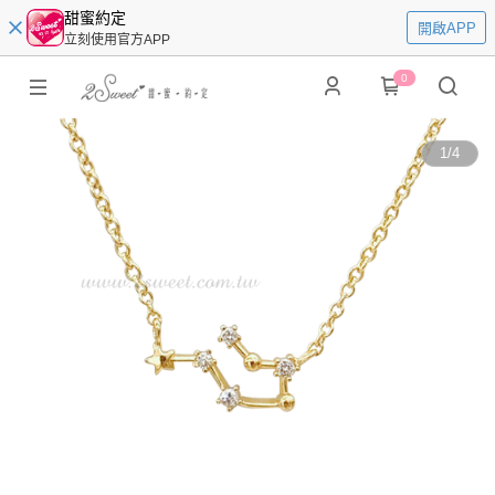
甜蜜約定
開啟APP
立刻使用官方APP
0
1
/
4