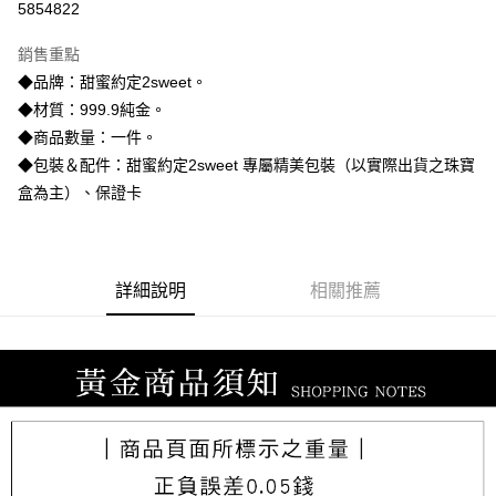
5854822
3 期 0 利率 每期
NT$8,986
21家銀行
銷售重點
6 期 0 利率 每期
NT$4,493
21家銀行
合作金庫商業銀行
第一商業銀行
◆品牌：甜蜜約定2sweet。
華南商業銀行
彰化商業銀行
合作金庫商業銀行
第一商業銀行
LINE Pay
◆材質：999.9純金。
上海商業儲蓄銀行
台北富邦商業銀行
華南商業銀行
彰化商業銀行
國泰世華商業銀行
兆豐國際商業銀行
◆商品數量：一件。
Apple Pay
上海商業儲蓄銀行
台北富邦商業銀行
臺灣中小企業銀行
台中商業銀行
◆包裝＆配件：甜蜜約定2sweet 專屬精美包裝（以實際出貨之珠寶
國泰世華商業銀行
兆豐國際商業銀行
匯豐（台灣）商業銀行
華泰商業銀行
街口支付
臺灣中小企業銀行
台中商業銀行
盒為主）、保證卡
聯邦商業銀行
遠東國際商業銀行
匯豐（台灣）商業銀行
華泰商業銀行
悠遊付
元大商業銀行
永豐商業銀行
聯邦商業銀行
遠東國際商業銀行
玉山商業銀行
星展（台灣）商業銀行
元大商業銀行
永豐商業銀行
ATM付款
台新國際商業銀行
中國信託商業銀行
玉山商業銀行
星展（台灣）商業銀行
詳細說明
相關推薦
台灣樂天信用卡公司
台新國際商業銀行
中國信託商業銀行
運送方式
台灣樂天信用卡公司
宅配
每筆NT$80，滿NT$1,000(含以上)免運費
離島宅配
每筆NT$220，滿NT$3,000(含以上)免運費