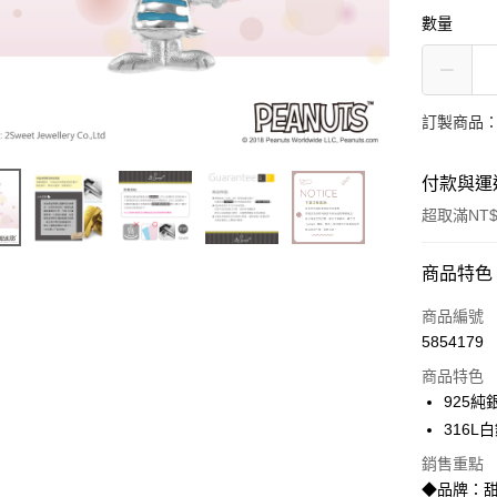
數量
訂製商品：
付款與運
超取滿NT$
付款方式
商品特色
信用卡一
商品編號
5854179
信用卡分
商品特色
3 期 
925純
6 期 
合作金
316L
華南商
合作金
超商取貨
銷售重點
上海商
華南商
◆品牌：甜
國泰世