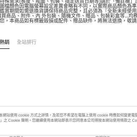
離島宅配
特殊需求(長度、戒圍、包裝、指定送貨日期等)請於「備註欄」
圖檔顏色因電腦螢幕設定差異會略有不同，以實際商品顏色為準
每筆NT$2
鑑賞期間如需退換貨請保持商品完整，且必須為『全新未經使用
購買商品、附件、內 外包裝、隨機文件、贈品、包裝彩盒等...均
您，本商品如有標籤毀損或配件、贈品缺件，將無法退換，敬請見
熱銷
全站排行
本網站使用 cookie 方式之詳情，及若您不希望在電腦上使用 cookie 時應如何變更電腦的
」之 Cookie 聲明。您繼續使用本網站即表示您同意本公司得按本網站使用條款之 Coo
關於我們
客服資訊
品牌故事
購物說明