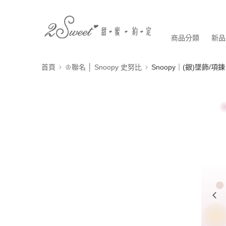
商品分類
新品
首頁
♔聯名 │ Snoopy 史努比
Snoopy｜(銀)墜飾/項鍊