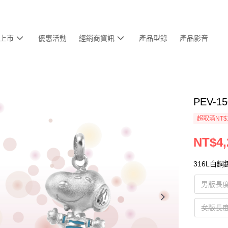
上市
優惠活動
經銷商資訊
產品型錄
產品影音
PEV-15
超取滿NT$
NT$4,
316L白鋼
男版長
女版長