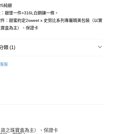
業儲蓄銀行
台北富邦商業銀行
25純銀
小企業銀行
台中商業銀行
華商業銀行
兆豐國際商業銀行
台灣）商業銀行
華泰商業銀行
：銀墜一件+316L白鋼鍊一條。
小企業銀行
台中商業銀行
業銀行
遠東國際商業銀行
件：甜蜜約定2sweet x 史努比系列專屬精美包裝（以實
台灣）商業銀行
華泰商業銀行
業銀行
永豐商業銀行
業銀行
遠東國際商業銀行
珠寶盒為主）、保證卡
業銀行
星展（台灣）商業銀行
業銀行
永豐商業銀行
際商業銀行
中國信託商業銀行
業銀行
星展（台灣）商業銀行
天信用卡公司
際商業銀行
中國信託商業銀行
類 (1)
天信用卡公司
noopy 史努比
Snoopy｜(銀)墜飾/項鍊
客服
付款
0，滿NT$1,000(含以上)免運費
付款
0，滿NT$1,000(含以上)免運費
0，滿NT$1,000(含以上)免運費
際出貨之珠寶盒為主）、保證卡