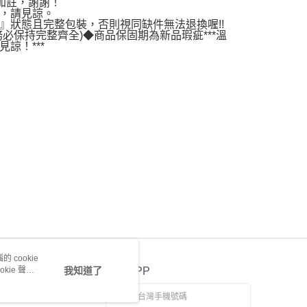
加註，謝謝！
，請見諒。
20，滿NT$3,000(含以上)免運費
』狀態且完整包裝，否則視同缺件無法退換喔!!
務必保持完整齊全)◆商品保固期為新品瑕疵***溫
諒！***
 cookie
kie 聲明
我知道了
官方APP