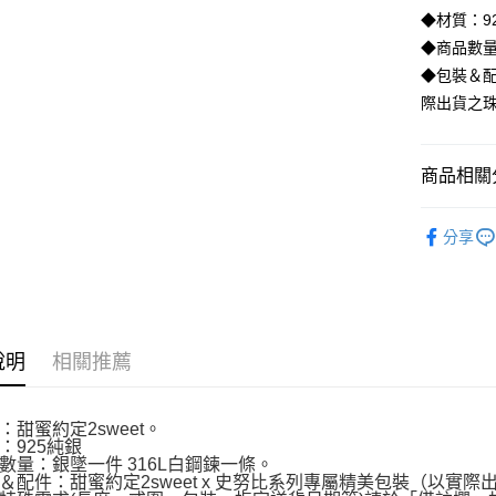
LINE Pay
上海商
◆材質：9
臺灣中
國泰世
匯豐（
◆商品數量
Apple Pay
臺灣中
聯邦商
◆包裝＆配
匯豐（
街口支付
元大商
聯邦商
際出貨之
玉山商
元大商
悠遊付
台新國
玉山商
台灣樂
台新國
ATM付款
商品相關分
台灣樂
♔聯名 │ S
分享
運送方式
全家取貨
每筆NT$6
7-11取貨
說明
相關推薦
每筆NT$6
宅配
：甜蜜約定2sweet。
：925純銀
每筆NT$8
數量：銀墜一件 316L白鋼鍊一條。
＆配件：甜蜜約定2sweet x 史努比系列專屬精美包裝（以實