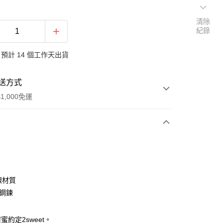
清除
紀錄
預計 14 個工作天出貨
送方式
1,000免運
次付款
期付款
0 利率 每期
NT$1,426
21家銀行
銀材質
0 利率 每期
NT$713
21家銀行
庫商業銀行
第一商業銀行
白鋼鍊
業銀行
彰化商業銀行
庫商業銀行
第一商業銀行
付款
業儲蓄銀行
台北富邦商業銀行
業銀行
彰化商業銀行
蜜約定2sweet。
華商業銀行
兆豐國際商業銀行