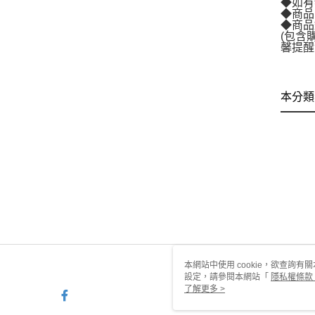
◆如有
◆商品
◆商品
(包含
馨提醒
本分類
本網站中使用 cookie，欲查詢有關
設定，請參閱本網站「
隱私權條款
使用 cookie。
了解更多 >