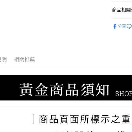
臺灣中
聯邦商
匯豐（
商品相關分
悠遊付
元大商
聯邦商
玉山商
元大商
ATM付款
♡𝟐𝐒𝐖
台新國
玉山商
分享
台灣樂
♡𝟐𝐒𝐖
台新國
台灣樂
運送方式
宅配
說明
相關推薦
每筆NT$8
離島宅配
每筆NT$2