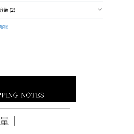
小企業銀行
台中商業銀行
業銀行
遠東國際商業銀行
台灣）商業銀行
華泰商業銀行
類 (2)
業銀行
永豐商業銀行
業銀行
遠東國際商業銀行
業銀行
星展（台灣）商業銀行
業銀行
永豐商業銀行
𝐄𝐓｜母親節全系列
母親節│ 墜飾│
際商業銀行
中國信託商業銀行
業銀行
星展（台灣）商業銀行
客服
天信用卡公司
𝐄𝐓｜一般金飾系列
｜墜飾｜
際商業銀行
中國信託商業銀行
天信用卡公司
0，滿NT$1,000(含以上)免運費
20，滿NT$3,000(含以上)免運費