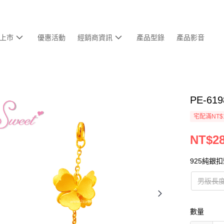
上市
優惠活動
經銷商資訊
產品型錄
產品影音
PE-6
宅配滿NT$
NT$28
925純銀
男版長度
數量