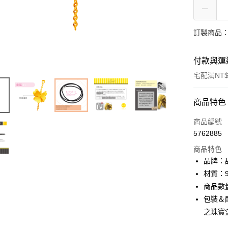
訂製商品：
付款與運
宅配滿NT$
付款方式
商品特色
信用卡一
商品編號
5762885
信用卡分
商品特色
3 期 
品牌：甜
6 期 
合作金
材質：9
華南商
商品數
合作金
LINE Pay
上海商
華南商
包裝＆
國泰世
Apple Pay
上海商
之珠寶
臺灣中
國泰世
匯豐（
街口支付