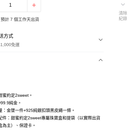
清除
紀錄
預計 7 個工作天出貨
送方式
1,000免運
次付款
期付款
0 利率 每期
NT$9,546
21家銀行
蜜約定2sweet。
0 利率 每期
NT$4,773
21家銀行
庫商業銀行
第一商業銀行
99.9純金。
業銀行
彰化商業銀行
量：金墜一件+925純銀扣頭黑皮繩一條。
庫商業銀行
第一商業銀行
業儲蓄銀行
台北富邦商業銀行
業銀行
彰化商業銀行
配件：甜蜜約定2sweet專屬珠寶盒和提袋（以實際出貨
華商業銀行
兆豐國際商業銀行
業儲蓄銀行
台北富邦商業銀行
盒為主）、保證卡。
小企業銀行
台中商業銀行
華商業銀行
兆豐國際商業銀行
台灣）商業銀行
華泰商業銀行