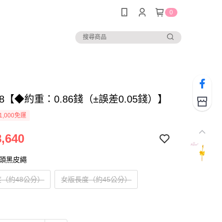
0
198【◆約重：0.86錢（±誤差0.05錢）】
1,000免運
,640
扣頭黑皮繩
（約48公分）
女版長度（約45公分）