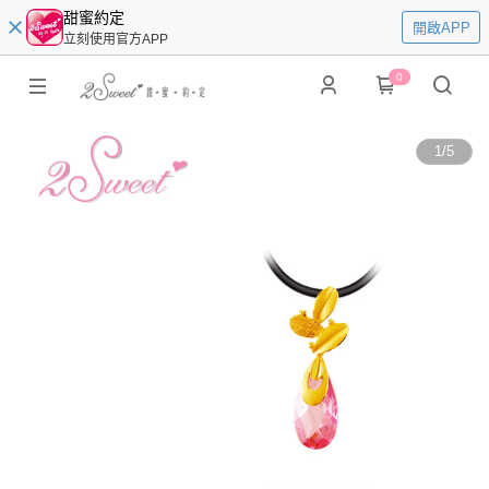
甜蜜約定
開啟APP
立刻使用官方APP
0
1
/
5