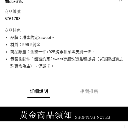
商品特色
信用卡一次付款
商品編號
信用卡分期付款
5761793
3 期 0 利率 每期
NT$7,473
21家銀行
商品特色
6 期 0 利率 每期
NT$3,736
21家銀行
合作金庫商業銀行
第一商業銀行
品牌：甜蜜約定2sweet。
華南商業銀行
彰化商業銀行
合作金庫商業銀行
第一商業銀行
LINE Pay
材質：999.9純金。
上海商業儲蓄銀行
台北富邦商業銀行
華南商業銀行
彰化商業銀行
國泰世華商業銀行
兆豐國際商業銀行
商品數量：金墜一件+925純銀扣頭黑皮繩一條。
Apple Pay
上海商業儲蓄銀行
台北富邦商業銀行
臺灣中小企業銀行
台中商業銀行
包裝＆配件：甜蜜約定2sweet專屬珠寶盒和提袋（以實際出貨之
國泰世華商業銀行
兆豐國際商業銀行
匯豐（台灣）商業銀行
華泰商業銀行
街口支付
臺灣中小企業銀行
台中商業銀行
珠寶盒為主）、保證卡。
聯邦商業銀行
遠東國際商業銀行
匯豐（台灣）商業銀行
華泰商業銀行
悠遊付
元大商業銀行
永豐商業銀行
聯邦商業銀行
遠東國際商業銀行
玉山商業銀行
星展（台灣）商業銀行
元大商業銀行
永豐商業銀行
ATM付款
台新國際商業銀行
中國信託商業銀行
玉山商業銀行
星展（台灣）商業銀行
詳細說明
相關推薦
台灣樂天信用卡公司
台新國際商業銀行
中國信託商業銀行
運送方式
台灣樂天信用卡公司
宅配
每筆NT$80，滿NT$1,000(含以上)免運費
離島宅配