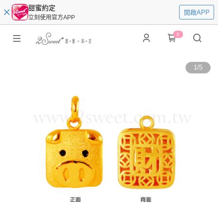
甜蜜約定
開啟APP
立刻使用官方APP
0
1
/
5