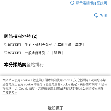
顯示電腦版詳細說明
客服
商品相關分類 (2)
♡𝟐𝐒𝐖𝐄𝐄𝐓｜生肖．彌月全系列
其他生肖｜墜鍊｜
♡𝟐𝐒𝐖𝐄𝐄𝐓｜一般金飾系列
｜墜飾｜
本分類熱銷
全站排行
本網站中使用 cookie，欲查詢有關本網站使用 cookie 方式之詳情，及若您不希
熱門標籤
望在電腦上使用 cookie 時應如何變更電腦的 cookie 設定，請參閱本網站「
隱私
權條款
」之 Cookie 聲明。您繼續使用本網站即表示您同意本公司得按本網站使
用條款之 Cookie 聲明使用 cookie。
了解更多 >
我知道了