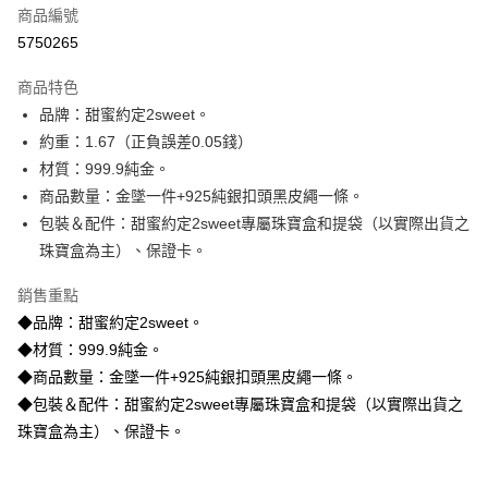
商品編號
信用卡分期付款
5750265
3 期 0 利率 每期
NT$17,750
21家銀行
商品特色
6 期 0 利率 每期
NT$8,875
21家銀行
合作金庫商業銀行
第一商業銀行
品牌：甜蜜約定2sweet。
華南商業銀行
彰化商業銀行
合作金庫商業銀行
第一商業銀行
LINE Pay
約重：1.67（正負誤差0.05錢）
上海商業儲蓄銀行
台北富邦商業銀行
華南商業銀行
彰化商業銀行
國泰世華商業銀行
兆豐國際商業銀行
材質：999.9純金。
Apple Pay
上海商業儲蓄銀行
台北富邦商業銀行
臺灣中小企業銀行
台中商業銀行
商品數量：金墜一件+925純銀扣頭黑皮繩一條。
國泰世華商業銀行
兆豐國際商業銀行
匯豐（台灣）商業銀行
華泰商業銀行
街口支付
臺灣中小企業銀行
台中商業銀行
包裝＆配件：甜蜜約定2sweet專屬珠寶盒和提袋（以實際出貨之
聯邦商業銀行
遠東國際商業銀行
匯豐（台灣）商業銀行
華泰商業銀行
珠寶盒為主）、保證卡。
悠遊付
元大商業銀行
永豐商業銀行
聯邦商業銀行
遠東國際商業銀行
玉山商業銀行
星展（台灣）商業銀行
元大商業銀行
永豐商業銀行
銷售重點
ATM付款
台新國際商業銀行
中國信託商業銀行
玉山商業銀行
星展（台灣）商業銀行
◆品牌：甜蜜約定2sweet。
台灣樂天信用卡公司
台新國際商業銀行
中國信託商業銀行
◆材質：999.9純金。
運送方式
台灣樂天信用卡公司
◆商品數量：金墜一件+925純銀扣頭黑皮繩一條。
宅配
◆包裝＆配件：甜蜜約定2sweet專屬珠寶盒和提袋（以實際出貨之
每筆NT$80，滿NT$1,000(含以上)免運費
珠寶盒為主）、保證卡。
離島宅配
每筆NT$220，滿NT$3,000(含以上)免運費