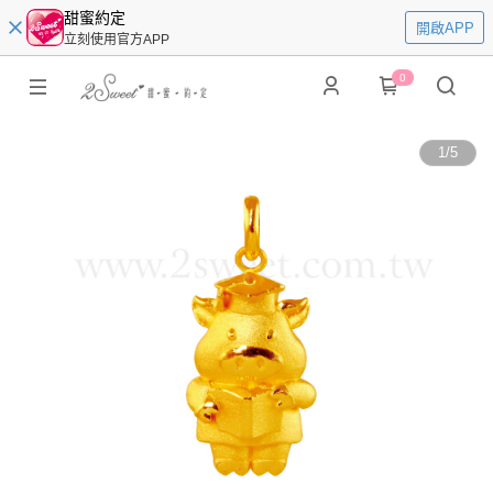
甜蜜約定
開啟APP
立刻使用官方APP
0
1
/
5