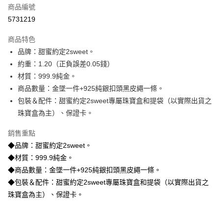
商品編號
信用卡分期付款
5731219
3 期 0 利率 每期
NT$13,013
21家銀行
商品特色
6 期 0 利率 每期
NT$6,506
21家銀行
合作金庫商業銀行
第一商業銀行
品牌：甜蜜約定2sweet。
華南商業銀行
彰化商業銀行
合作金庫商業銀行
第一商業銀行
LINE Pay
約重：1.20（正負誤差0.05錢）
上海商業儲蓄銀行
台北富邦商業銀行
華南商業銀行
彰化商業銀行
國泰世華商業銀行
兆豐國際商業銀行
材質：999.9純金。
Apple Pay
上海商業儲蓄銀行
台北富邦商業銀行
臺灣中小企業銀行
台中商業銀行
商品數量：金墜一件+925純銀扣頭黑皮繩一條。
國泰世華商業銀行
兆豐國際商業銀行
匯豐（台灣）商業銀行
華泰商業銀行
街口支付
臺灣中小企業銀行
台中商業銀行
包裝＆配件：甜蜜約定2sweet專屬珠寶盒和提袋（以實際出貨之
聯邦商業銀行
遠東國際商業銀行
匯豐（台灣）商業銀行
華泰商業銀行
珠寶盒為主）、保證卡。
悠遊付
元大商業銀行
永豐商業銀行
聯邦商業銀行
遠東國際商業銀行
玉山商業銀行
星展（台灣）商業銀行
元大商業銀行
永豐商業銀行
銷售重點
ATM付款
台新國際商業銀行
中國信託商業銀行
玉山商業銀行
星展（台灣）商業銀行
◆品牌：甜蜜約定2sweet。
台灣樂天信用卡公司
台新國際商業銀行
中國信託商業銀行
◆材質：999.9純金。
運送方式
台灣樂天信用卡公司
◆商品數量：金墜一件+925純銀扣頭黑皮繩一條。
宅配
◆包裝＆配件：甜蜜約定2sweet專屬珠寶盒和提袋（以實際出貨之
每筆NT$80，滿NT$1,000(含以上)免運費
珠寶盒為主）、保證卡。
離島宅配
每筆NT$220，滿NT$3,000(含以上)免運費