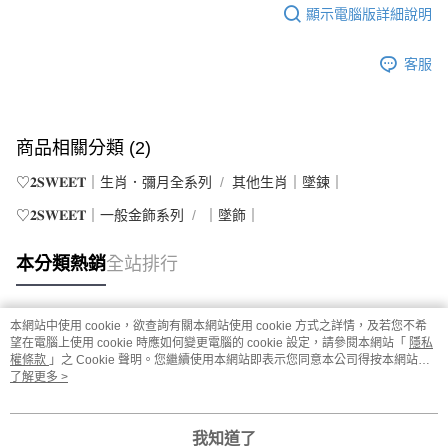
顯示電腦版詳細說明
客服
商品相關分類 (2)
♡𝟐𝐒𝐖𝐄𝐄𝐓｜生肖．彌月全系列
其他生肖｜墜鍊｜
♡𝟐𝐒𝐖𝐄𝐄𝐓｜一般金飾系列
｜墜飾｜
本分類熱銷
全站排行
本網站中使用 cookie，欲查詢有關本網站使用 cookie 方式之詳情，及若您不希
熱門標籤
望在電腦上使用 cookie 時應如何變更電腦的 cookie 設定，請參閱本網站「
隱私
權條款
」之 Cookie 聲明。您繼續使用本網站即表示您同意本公司得按本網站使
用條款之 Cookie 聲明使用 cookie。
了解更多 >
我知道了