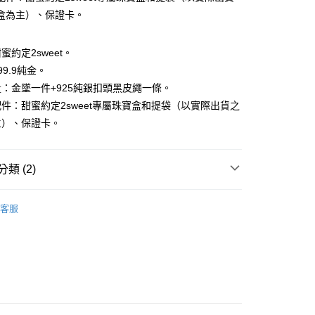
小企業銀行
台中商業銀行
華商業銀行
兆豐國際商業銀行
盒為主）、保證卡。
台灣）商業銀行
華泰商業銀行
小企業銀行
台中商業銀行
業銀行
遠東國際商業銀行
台灣）商業銀行
華泰商業銀行
業銀行
永豐商業銀行
業銀行
遠東國際商業銀行
蜜約定2sweet。
業銀行
星展（台灣）商業銀行
業銀行
永豐商業銀行
9.9純金。
際商業銀行
中國信託商業銀行
業銀行
星展（台灣）商業銀行
：金墜一件+925純銀扣頭黑皮繩一條。
天信用卡公司
際商業銀行
中國信託商業銀行
件：甜蜜約定2sweet專屬珠寶盒和提袋（以實際出貨之
天信用卡公司
主）、保證卡。
0，滿NT$1,000(含以上)免運費
類 (2)
𝐄𝐄𝐓｜生肖．彌月全系列
其他生肖｜墜鍊｜
20，滿NT$3,000(含以上)免運費
客服
𝐄𝐓｜一般金飾系列
｜墜飾｜