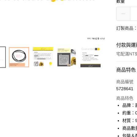
數量
訂製商品：
付款與運
宅配滿NT$
付款方式
商品特色
信用卡一
商品編號
5728641
信用卡分
商品特色
3 期 
品牌：甜
6 期 
合作金
約重：0
華南商
材質：9
合作金
LINE Pay
上海商
華南商
商品數
國泰世
Apple Pay
上海商
包裝＆