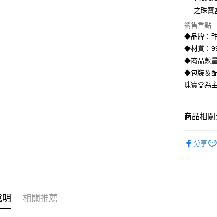
臺灣中
國泰世
之珠寶
匯豐（
街口支付
臺灣中
聯邦商
銷售重點
匯豐（
悠遊付
元大商
聯邦商
◆品牌：甜
玉山商
元大商
ATM付款
◆材質：99
台新國
玉山商
◆商品數量
台灣樂
台新國
◆包裝＆配
台灣樂
運送方式
珠寶盒為
宅配
每筆NT$8
商品相關分
離島宅配
♡𝟐𝐒𝐖
每筆NT$2
分享
♡𝟐𝐒𝐖
說明
相關推薦