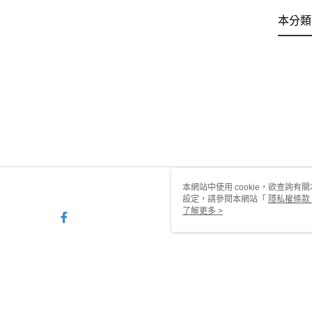
本分類
本網站中使用 cookie，欲查詢有關
設定，請參閱本網站「
隱私權條款
使用 cookie。
了解更多 >