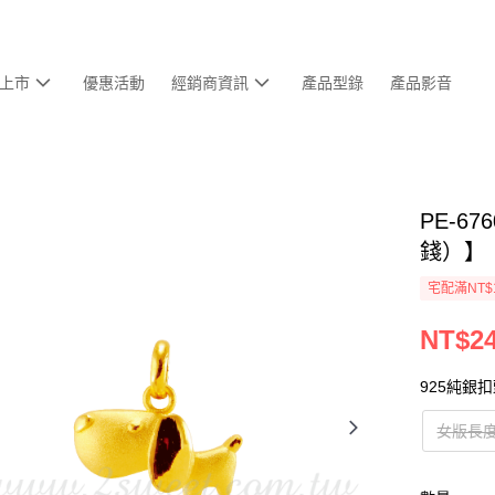
上市
優惠活動
經銷商資訊
產品型錄
產品影音
PE-6
錢）】
宅配滿NT$
NT$24
925純銀
女版長度