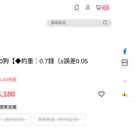
0
760狗【◆約重：0.7錢（±誤差0.05
1,000免運
,180
扣頭黑皮繩
（約45公分）
男版長度（約48公分）