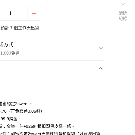
清除
紀錄
預計 7 個工作天出貨
送方式
1,000免運
次付款
期付款
0 利率 每期
NT$8,060
21家銀行
蜜約定2sweet。
0 利率 每期
NT$4,030
21家銀行
庫商業銀行
第一商業銀行
.70（正負誤差0.05錢）
業銀行
彰化商業銀行
99.9純金。
庫商業銀行
第一商業銀行
業儲蓄銀行
台北富邦商業銀行
業銀行
彰化商業銀行
量：金墜一件+925純銀扣頭黑皮繩一條。
華商業銀行
兆豐國際商業銀行
業儲蓄銀行
台北富邦商業銀行
配件：甜蜜約定2sweet專屬珠寶盒和提袋（以實際出貨