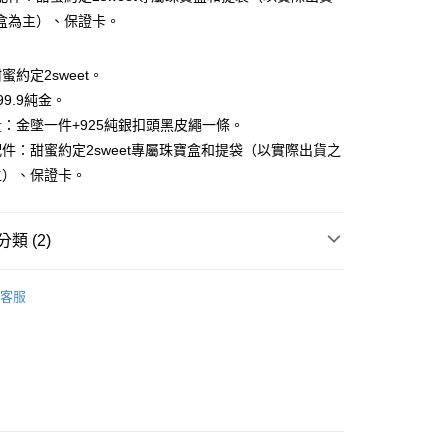
小企業銀行
台中商業銀行
華商業銀行
兆豐國際商業銀行
盒為主）、保證卡。
台灣）商業銀行
華泰商業銀行
小企業銀行
台中商業銀行
業銀行
遠東國際商業銀行
台灣）商業銀行
華泰商業銀行
業銀行
永豐商業銀行
業銀行
遠東國際商業銀行
蜜約定2sweet。
業銀行
星展（台灣）商業銀行
業銀行
永豐商業銀行
9.9純金。
際商業銀行
中國信託商業銀行
業銀行
星展（台灣）商業銀行
：金墜一件+925純銀扣頭黑皮繩一條。
天信用卡公司
際商業銀行
中國信託商業銀行
件：甜蜜約定2sweet專屬珠寶盒和提袋（以實際出貨之
天信用卡公司
主）、保證卡。
0，滿NT$1,000(含以上)免運費
類 (2)
𝐄𝐓｜一般金飾系列
｜墜飾｜
20，滿NT$3,000(含以上)免運費
客服
𝐄𝐄𝐓｜生肖．彌月全系列
雞年系列