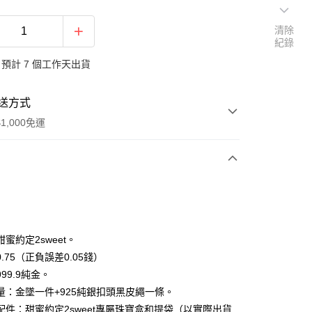
清除
紀錄
預計 7 個工作天出貨
送方式
1,000免運
次付款
期付款
0 利率 每期
NT$8,526
21家銀行
蜜約定2sweet。
0 利率 每期
NT$4,263
21家銀行
庫商業銀行
第一商業銀行
.75（正負誤差0.05錢）
業銀行
彰化商業銀行
99.9純金。
庫商業銀行
第一商業銀行
業儲蓄銀行
台北富邦商業銀行
業銀行
彰化商業銀行
量：金墜一件+925純銀扣頭黑皮繩一條。
華商業銀行
兆豐國際商業銀行
業儲蓄銀行
台北富邦商業銀行
配件：甜蜜約定2sweet專屬珠寶盒和提袋（以實際出貨