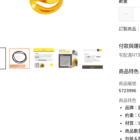
數量
訂製商品：
付款與運
宅配滿NT$
付款方式
商品特色
信用卡一
商品編號
5723996
信用卡分
商品特色
3 期 
品牌：甜
6 期 
合作金
約重：0
華南商
材質：9
合作金
LINE Pay
上海商
華南商
商品數
國泰世
Apple Pay
上海商
包裝＆