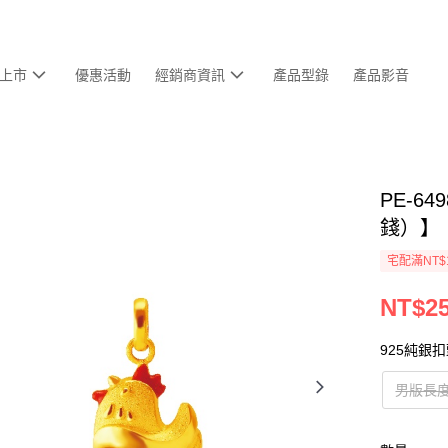
上市
優惠活動
經銷商資訊
產品型錄
產品影音
PE-6
錢）】
宅配滿NT$
NT$25
925純銀
男版長度