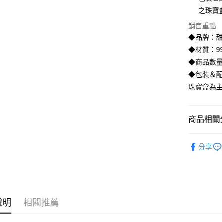
臺灣中
國泰世
之珠寶
匯豐（
街口支付
臺灣中
聯邦商
銷售重點
匯豐（
悠遊付
元大商
聯邦商
◆品牌：甜
玉山商
元大商
ATM付款
◆材質：99
台新國
玉山商
◆商品數量
台灣樂
台新國
◆包裝＆配
台灣樂
運送方式
珠寶盒為
宅配
每筆NT$8
商品相關分
離島宅配
♡𝟐𝐒𝐖
每筆NT$2
分享
♡𝟐𝐒𝐖
說明
相關推薦