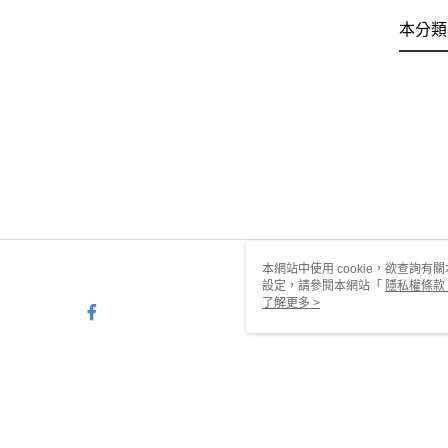
本分類
本網站中使用 cookie，欲查詢有關
設定，請參閱本網站「
隱私權條款
使用 cookie。
了解更多 >