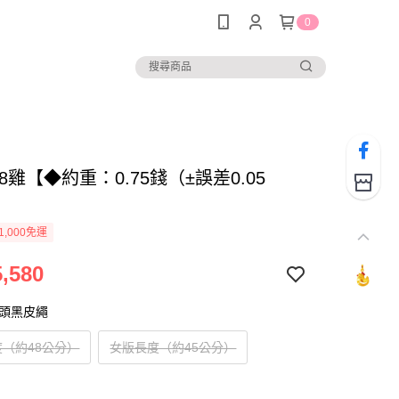
0
498雞【◆約重：0.75錢（±誤差0.05
1,000免運
,580
扣頭黑皮繩
（約48公分）
女版長度（約45公分）