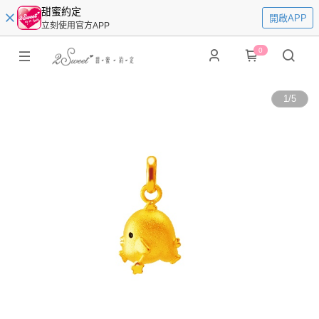
甜蜜約定
開啟APP
立刻使用官方APP
0
1
/
5