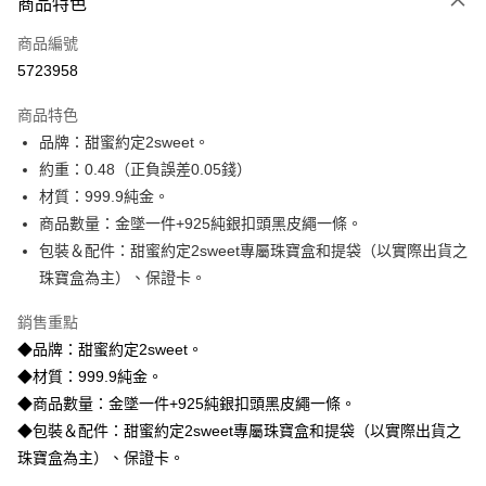
商品特色
信用卡一次付款
商品編號
信用卡分期付款
5723958
3 期 0 利率 每期
NT$5,986
21家銀行
商品特色
6 期 0 利率 每期
NT$2,993
21家銀行
合作金庫商業銀行
第一商業銀行
品牌：甜蜜約定2sweet。
華南商業銀行
彰化商業銀行
合作金庫商業銀行
第一商業銀行
LINE Pay
約重：0.48（正負誤差0.05錢）
上海商業儲蓄銀行
台北富邦商業銀行
華南商業銀行
彰化商業銀行
國泰世華商業銀行
兆豐國際商業銀行
材質：999.9純金。
Apple Pay
上海商業儲蓄銀行
台北富邦商業銀行
臺灣中小企業銀行
台中商業銀行
商品數量：金墜一件+925純銀扣頭黑皮繩一條。
國泰世華商業銀行
兆豐國際商業銀行
匯豐（台灣）商業銀行
華泰商業銀行
街口支付
臺灣中小企業銀行
台中商業銀行
包裝＆配件：甜蜜約定2sweet專屬珠寶盒和提袋（以實際出貨之
聯邦商業銀行
遠東國際商業銀行
匯豐（台灣）商業銀行
華泰商業銀行
珠寶盒為主）、保證卡。
悠遊付
元大商業銀行
永豐商業銀行
聯邦商業銀行
遠東國際商業銀行
玉山商業銀行
星展（台灣）商業銀行
元大商業銀行
永豐商業銀行
銷售重點
ATM付款
台新國際商業銀行
中國信託商業銀行
玉山商業銀行
星展（台灣）商業銀行
◆品牌：甜蜜約定2sweet。
台灣樂天信用卡公司
台新國際商業銀行
中國信託商業銀行
◆材質：999.9純金。
運送方式
台灣樂天信用卡公司
◆商品數量：金墜一件+925純銀扣頭黑皮繩一條。
宅配
◆包裝＆配件：甜蜜約定2sweet專屬珠寶盒和提袋（以實際出貨之
每筆NT$80，滿NT$1,000(含以上)免運費
珠寶盒為主）、保證卡。
離島宅配