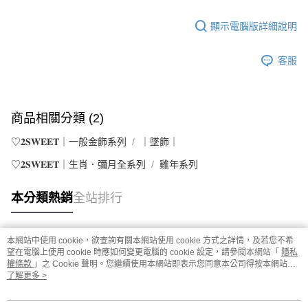
顯示電腦版詳細說明
客服
商品相關分類 (2)
♡𝟐𝐒𝐖𝐄𝐄𝐓｜一般金飾系列
｜墜飾｜
♡𝟐𝐒𝐖𝐄𝐄𝐓｜生肖．彌月全系列
雞年系列
本分類熱銷
全站排行
本網站中使用 cookie，欲查詢有關本網站使用 cookie 方式之詳情，及若您不希
熱門標籤
望在電腦上使用 cookie 時應如何變更電腦的 cookie 設定，請參閱本網站「
隱私
權條款
」之 Cookie 聲明。您繼續使用本網站即表示您同意本公司得按本網站使
用條款之 Cookie 聲明使用 cookie。
了解更多 >