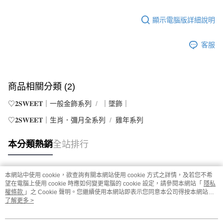
顯示電腦版詳細說明
客服
商品相關分類 (2)
♡𝟐𝐒𝐖𝐄𝐄𝐓｜一般金飾系列
｜墜飾｜
♡𝟐𝐒𝐖𝐄𝐄𝐓｜生肖．彌月全系列
雞年系列
本分類熱銷
全站排行
本網站中使用 cookie，欲查詢有關本網站使用 cookie 方式之詳情，及若您不希
熱門標籤
望在電腦上使用 cookie 時應如何變更電腦的 cookie 設定，請參閱本網站「
隱私
權條款
」之 Cookie 聲明。您繼續使用本網站即表示您同意本公司得按本網站使
用條款之 Cookie 聲明使用 cookie。
了解更多 >