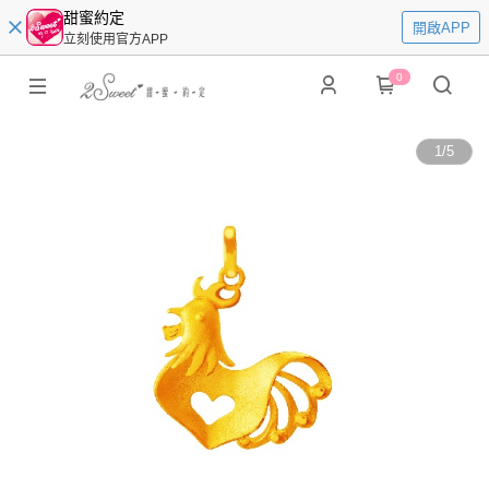
甜蜜約定
開啟APP
立刻使用官方APP
0
1
/
5