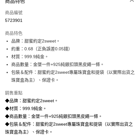
商品特色
信用卡一次付款
商品編號
信用卡分期付款
5723901
3 期 0 利率 每期
NT$7,853
21家銀行
商品特色
6 期 0 利率 每期
NT$3,926
21家銀行
合作金庫商業銀行
第一商業銀行
品牌：甜蜜約定2sweet。
華南商業銀行
彰化商業銀行
合作金庫商業銀行
第一商業銀行
LINE Pay
約重：0.68（正負誤差0.05錢）
上海商業儲蓄銀行
台北富邦商業銀行
華南商業銀行
彰化商業銀行
國泰世華商業銀行
兆豐國際商業銀行
材質：999.9純金。
Apple Pay
上海商業儲蓄銀行
台北富邦商業銀行
臺灣中小企業銀行
台中商業銀行
商品數量：金墜一件+925純銀扣頭黑皮繩一條。
國泰世華商業銀行
兆豐國際商業銀行
匯豐（台灣）商業銀行
華泰商業銀行
街口支付
臺灣中小企業銀行
台中商業銀行
包裝＆配件：甜蜜約定2sweet專屬珠寶盒和提袋（以實際出貨之
聯邦商業銀行
遠東國際商業銀行
匯豐（台灣）商業銀行
華泰商業銀行
珠寶盒為主）、保證卡。
悠遊付
元大商業銀行
永豐商業銀行
聯邦商業銀行
遠東國際商業銀行
玉山商業銀行
星展（台灣）商業銀行
元大商業銀行
永豐商業銀行
銷售重點
ATM付款
台新國際商業銀行
中國信託商業銀行
玉山商業銀行
星展（台灣）商業銀行
◆品牌：甜蜜約定2sweet。
台灣樂天信用卡公司
台新國際商業銀行
中國信託商業銀行
◆材質：999.9純金。
運送方式
台灣樂天信用卡公司
◆商品數量：金墜一件+925純銀扣頭黑皮繩一條。
宅配
◆包裝＆配件：甜蜜約定2sweet專屬珠寶盒和提袋（以實際出貨之
每筆NT$80，滿NT$1,000(含以上)免運費
珠寶盒為主）、保證卡。
離島宅配