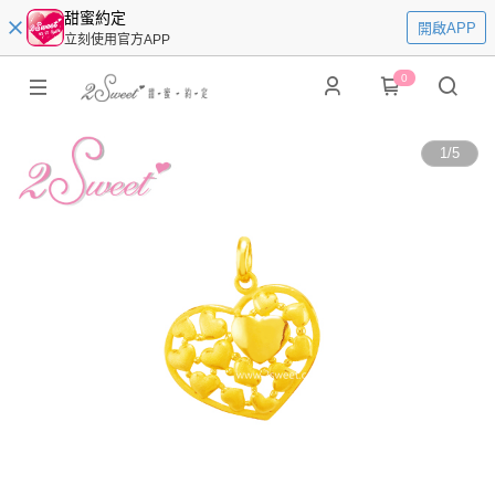
甜蜜約定
開啟APP
立刻使用官方APP
0
1
/
5