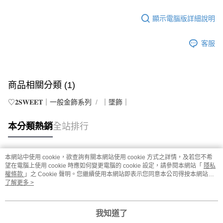
顯示電腦版詳細說明
客服
商品相關分類 (1)
♡𝟐𝐒𝐖𝐄𝐄𝐓｜一般金飾系列
｜墜飾｜
本分類熱銷
全站排行
本網站中使用 cookie，欲查詢有關本網站使用 cookie 方式之詳情，及若您不希
熱門標籤
望在電腦上使用 cookie 時應如何變更電腦的 cookie 設定，請參閱本網站「
隱私
權條款
」之 Cookie 聲明。您繼續使用本網站即表示您同意本公司得按本網站使
用條款之 Cookie 聲明使用 cookie。
了解更多 >
我知道了