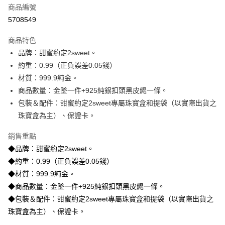
商品編號
信用卡分期付款
5708549
3 期 0 利率 每期
NT$10,740
21家銀行
商品特色
6 期 0 利率 每期
NT$5,370
21家銀行
合作金庫商業銀行
第一商業銀行
品牌：甜蜜約定2sweet。
華南商業銀行
彰化商業銀行
合作金庫商業銀行
第一商業銀行
LINE Pay
約重：0.99（正負誤差0.05錢）
上海商業儲蓄銀行
台北富邦商業銀行
華南商業銀行
彰化商業銀行
國泰世華商業銀行
兆豐國際商業銀行
材質：999.9純金。
Apple Pay
上海商業儲蓄銀行
台北富邦商業銀行
臺灣中小企業銀行
台中商業銀行
商品數量：金墜一件+925純銀扣頭黑皮繩一條。
國泰世華商業銀行
兆豐國際商業銀行
匯豐（台灣）商業銀行
華泰商業銀行
街口支付
臺灣中小企業銀行
台中商業銀行
包裝＆配件：甜蜜約定2sweet專屬珠寶盒和提袋（以實際出貨之
聯邦商業銀行
遠東國際商業銀行
匯豐（台灣）商業銀行
華泰商業銀行
珠寶盒為主）、保證卡。
悠遊付
元大商業銀行
永豐商業銀行
聯邦商業銀行
遠東國際商業銀行
玉山商業銀行
星展（台灣）商業銀行
元大商業銀行
永豐商業銀行
銷售重點
ATM付款
台新國際商業銀行
中國信託商業銀行
玉山商業銀行
星展（台灣）商業銀行
◆品牌：甜蜜約定2sweet。
台灣樂天信用卡公司
台新國際商業銀行
中國信託商業銀行
◆約重：0.99（正負誤差0.05錢）
運送方式
台灣樂天信用卡公司
◆材質：999.9純金。
宅配
◆商品數量：金墜一件+925純銀扣頭黑皮繩一條。
每筆NT$80，滿NT$1,000(含以上)免運費
◆包裝＆配件：甜蜜約定2sweet專屬珠寶盒和提袋（以實際出貨之
離島宅配
珠寶盒為主）、保證卡。
每筆NT$220，滿NT$3,000(含以上)免運費