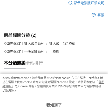
顯示電腦版詳細說明
客服
商品相關分類 (2)
♡𝟐𝐒𝐖𝐄𝐄𝐓｜情人節全系列
情人節｜(金)墜鍊｜
♡𝟐𝐒𝐖𝐄𝐄𝐓｜一般金飾系列
｜墜飾｜
本分類熱銷
全站排行
本網站中使用 cookie，欲查詢有關本網站使用 cookie 方式之詳情，及若您不希
熱門標籤
望在電腦上使用 cookie 時應如何變更電腦的 cookie 設定，請參閱本網站「
隱私
權條款
」之 Cookie 聲明。您繼續使用本網站即表示您同意本公司得按本網站使
用條款之 Cookie 聲明使用 cookie。
了解更多 >
我知道了