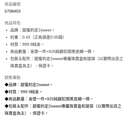
商品編號
信用卡分期付款
5708403
3 期 0 利率 每期
NT$5,520
21家銀行
商品特色
6 期 0 利率 每期
NT$2,760
21家銀行
合作金庫商業銀行
第一商業銀行
品牌：甜蜜約定2sweet。
華南商業銀行
彰化商業銀行
合作金庫商業銀行
第一商業銀行
LINE Pay
約重：0.43（正負誤差0.05錢）
上海商業儲蓄銀行
台北富邦商業銀行
華南商業銀行
彰化商業銀行
國泰世華商業銀行
兆豐國際商業銀行
材質：999.9純金。
Apple Pay
上海商業儲蓄銀行
台北富邦商業銀行
臺灣中小企業銀行
台中商業銀行
商品數量：金墜一件+925純銀扣頭黑皮繩一條。
國泰世華商業銀行
兆豐國際商業銀行
匯豐（台灣）商業銀行
華泰商業銀行
街口支付
臺灣中小企業銀行
台中商業銀行
包裝＆配件：甜蜜約定2sweet專屬珠寶盒和提袋（以實際出貨之
聯邦商業銀行
遠東國際商業銀行
匯豐（台灣）商業銀行
華泰商業銀行
珠寶盒為主）、保證卡。
悠遊付
元大商業銀行
永豐商業銀行
聯邦商業銀行
遠東國際商業銀行
玉山商業銀行
星展（台灣）商業銀行
元大商業銀行
永豐商業銀行
銷售重點
ATM付款
台新國際商業銀行
中國信託商業銀行
玉山商業銀行
星展（台灣）商業銀行
◆品牌：甜蜜約定2sweet。
台灣樂天信用卡公司
台新國際商業銀行
中國信託商業銀行
◆材質：999.9純金。
運送方式
台灣樂天信用卡公司
◆商品數量：金墜一件+925純銀扣頭黑皮繩一條。
宅配
◆包裝＆配件：甜蜜約定2sweet專屬珠寶盒和提袋（以實際出貨之
每筆NT$80，滿NT$1,000(含以上)免運費
珠寶盒為主）、保證卡。
離島宅配
每筆NT$220，滿NT$3,000(含以上)免運費