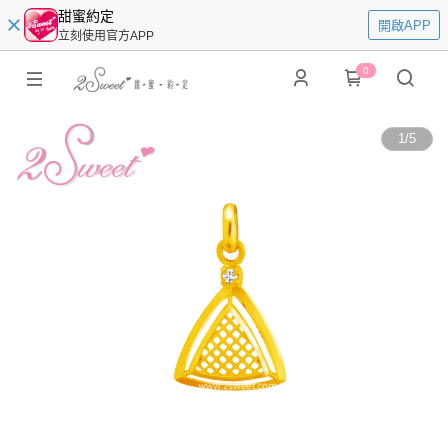
甜蜜約定
開啟APP
立刻使用官方APP
0
1
/
5