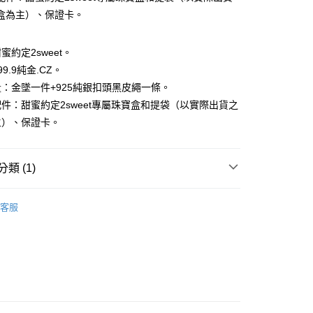
小企業銀行
台中商業銀行
華商業銀行
兆豐國際商業銀行
盒為主）、保證卡。
台灣）商業銀行
華泰商業銀行
小企業銀行
台中商業銀行
業銀行
遠東國際商業銀行
台灣）商業銀行
華泰商業銀行
業銀行
永豐商業銀行
業銀行
遠東國際商業銀行
蜜約定2sweet。
業銀行
星展（台灣）商業銀行
業銀行
永豐商業銀行
9.9純金.CZ。
際商業銀行
中國信託商業銀行
業銀行
星展（台灣）商業銀行
：金墜一件+925純銀扣頭黑皮繩一條。
天信用卡公司
際商業銀行
中國信託商業銀行
件：甜蜜約定2sweet專屬珠寶盒和提袋（以實際出貨之
天信用卡公司
主）、保證卡。
0，滿NT$1,000(含以上)免運費
類 (1)
𝐄𝐓｜一般金飾系列
｜墜飾｜
20，滿NT$3,000(含以上)免運費
客服