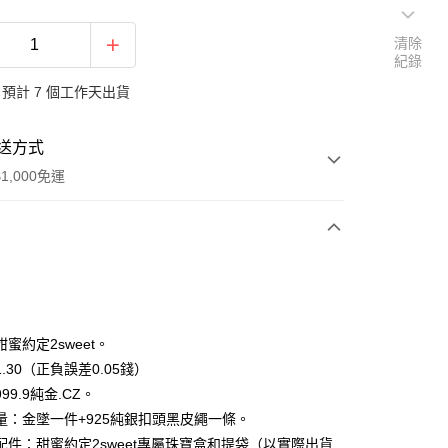
清除
紀錄
預計 7 個工作天出貨
送方式
1,000免運
次付款
期付款
0 利率 每期
NT$13,960
21家銀行
蜜約定2sweet。
0 利率 每期
NT$6,980
21家銀行
庫商業銀行
第一商業銀行
.30（正負誤差0.05錢）
業銀行
彰化商業銀行
99.9純金.CZ。
庫商業銀行
第一商業銀行
業儲蓄銀行
台北富邦商業銀行
業銀行
彰化商業銀行
量：金墜一件+925純銀扣頭黑皮繩一條。
華商業銀行
兆豐國際商業銀行
業儲蓄銀行
台北富邦商業銀行
配件：甜蜜約定2sweet專屬珠寶盒和提袋（以實際出貨