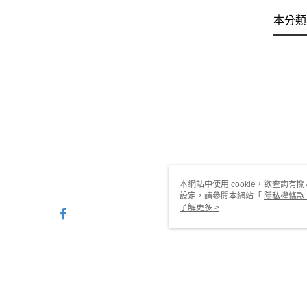
本分類
本網站中使用 cookie，欲查詢有關
設定，請參閱本網站「
隱私權條款
使用 cookie。
了解更多 >