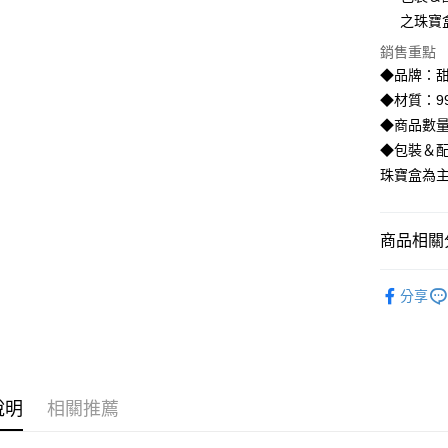
臺灣中
國泰世
之珠寶
匯豐（
街口支付
臺灣中
聯邦商
銷售重點
匯豐（
悠遊付
元大商
聯邦商
◆品牌：甜
玉山商
元大商
ATM付款
◆材質：99
台新國
玉山商
◆商品數量
台灣樂
台新國
◆包裝＆配
台灣樂
運送方式
珠寶盒為
宅配
每筆NT$8
商品相關分
離島宅配
♡𝟐𝐒𝐖
每筆NT$2
分享
說明
相關推薦