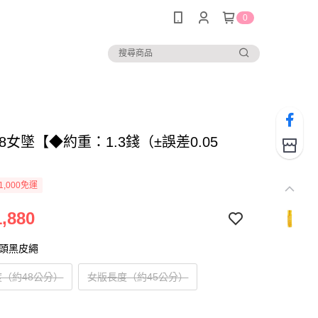
0
528女墜【◆約重：1.3錢（±誤差0.05
1,000免運
,880
扣頭黑皮繩
（約48公分）
女版長度（約45公分）