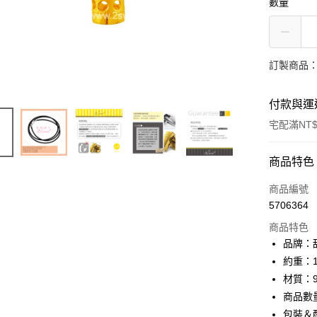
數量
訂製商品：
付款與運
宅配滿NT$
付款方式
商品特色
信用卡一
商品編號
5706364
信用卡分
商品特色
3 期 
品牌：甜
6 期 
合作金
約重：1
華南商
材質：9
合作金
LINE Pay
上海商
華南商
商品數
國泰世
Apple Pay
上海商
包裝＆