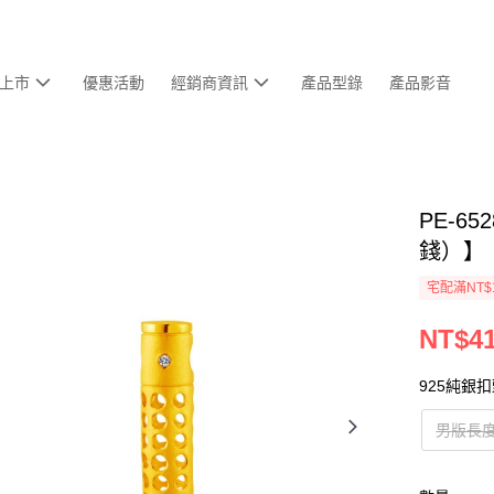
上市
優惠活動
經銷商資訊
產品型錄
產品影音
PE-6
錢）】
宅配滿NT$
NT$41
925純銀
男版長度