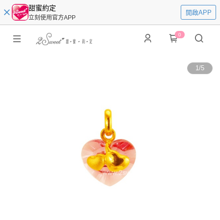
甜蜜約定
開啟APP
立刻使用官方APP
0
1
/
5