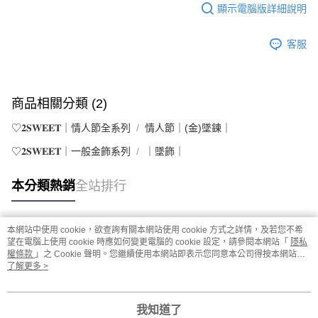
顯示電腦版詳細說明
客服
商品相關分類 (2)
♡𝟐𝐒𝐖𝐄𝐄𝐓｜情人節全系列
情人節｜(金)墜鍊｜
♡𝟐𝐒𝐖𝐄𝐄𝐓｜一般金飾系列
｜墜飾｜
本分類熱銷
全站排行
本網站中使用 cookie，欲查詢有關本網站使用 cookie 方式之詳情，及若您不希
熱門標籤
望在電腦上使用 cookie 時應如何變更電腦的 cookie 設定，請參閱本網站「
隱私
權條款
」之 Cookie 聲明。您繼續使用本網站即表示您同意本公司得按本網站使
用條款之 Cookie 聲明使用 cookie。
了解更多 >
我知道了