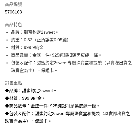
商品編號
信用卡分期付款
5706163
3 期 0 利率 每期
NT$4,500
21家銀行
商品特色
6 期 0 利率 每期
NT$2,250
21家銀行
合作金庫商業銀行
第一商業銀行
品牌：甜蜜約定2sweet。
華南商業銀行
彰化商業銀行
合作金庫商業銀行
第一商業銀行
LINE Pay
約重：0.32（正負誤差0.05錢）
上海商業儲蓄銀行
台北富邦商業銀行
華南商業銀行
彰化商業銀行
國泰世華商業銀行
兆豐國際商業銀行
材質：999.9純金。
Apple Pay
上海商業儲蓄銀行
台北富邦商業銀行
臺灣中小企業銀行
台中商業銀行
商品數量：金墜一件+925純銀扣頭黑皮繩一條。
國泰世華商業銀行
兆豐國際商業銀行
匯豐（台灣）商業銀行
華泰商業銀行
街口支付
臺灣中小企業銀行
台中商業銀行
包裝＆配件：甜蜜約定2sweet專屬珠寶盒和提袋（以實際出貨之
聯邦商業銀行
遠東國際商業銀行
匯豐（台灣）商業銀行
華泰商業銀行
珠寶盒為主）、保證卡。
悠遊付
元大商業銀行
永豐商業銀行
聯邦商業銀行
遠東國際商業銀行
玉山商業銀行
星展（台灣）商業銀行
元大商業銀行
永豐商業銀行
銷售重點
ATM付款
台新國際商業銀行
中國信託商業銀行
玉山商業銀行
星展（台灣）商業銀行
◆品牌：甜蜜約定2sweet。
台灣樂天信用卡公司
台新國際商業銀行
中國信託商業銀行
◆材質：999.9純金。
運送方式
台灣樂天信用卡公司
◆商品數量：金墜一件+925純銀扣頭黑皮繩一條。
宅配
◆包裝＆配件：甜蜜約定2sweet專屬珠寶盒和提袋（以實際出貨之
每筆NT$80，滿NT$1,000(含以上)免運費
珠寶盒為主）、保證卡。
離島宅配
每筆NT$220，滿NT$3,000(含以上)免運費