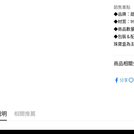
臺灣中
聯邦商
銷售重點
匯豐（
悠遊付
元大商
聯邦商
◆品牌：甜
玉山商
元大商
ATM付款
◆材質：99
台新國
玉山商
◆商品數量
台灣樂
台新國
◆包裝＆配
台灣樂
運送方式
珠寶盒為
宅配
每筆NT$8
商品相關分
離島宅配
♡𝟐𝐒𝐖
每筆NT$2
分享
♡𝟐𝐒𝐖
說明
相關推薦