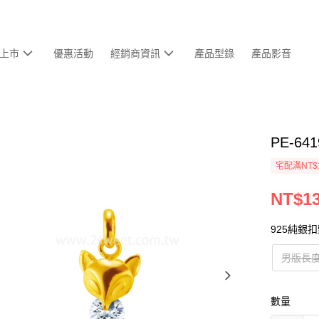
上市
優惠活動
經銷商資訊
產品型錄
產品影音
PE-6
宅配滿NT$
NT$13
925純銀
男版長度
數量