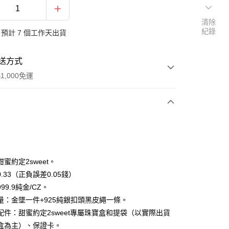
清除
紀錄
預計 7 個工作天出貨
送方式
1,000免運
次付款
期付款
0 利率 每期
NT$4,586
21家銀行
蜜約定2sweet。
0 利率 每期
NT$2,293
21家銀行
庫商業銀行
第一商業銀行
.33（正負誤差0.05錢）
業銀行
彰化商業銀行
99.9純金/CZ。
庫商業銀行
第一商業銀行
業儲蓄銀行
台北富邦商業銀行
業銀行
彰化商業銀行
量：金墜一件+925純銀扣頭黑皮繩一條。
華商業銀行
兆豐國際商業銀行
業儲蓄銀行
台北富邦商業銀行
配件：甜蜜約定2sweet專屬珠寶盒和提袋（以實際出貨
小企業銀行
台中商業銀行
華商業銀行
兆豐國際商業銀行
盒為主）、保證卡。
台灣）商業銀行
華泰商業銀行