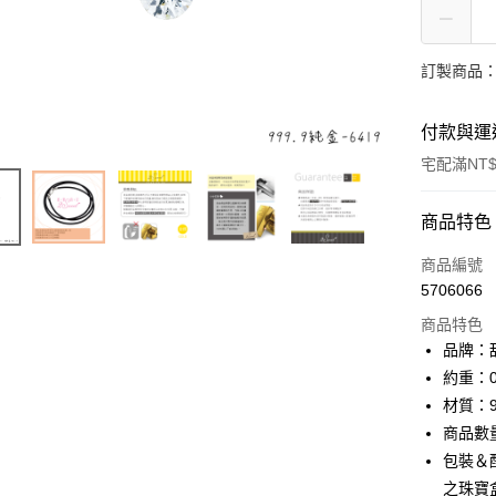
訂製商品：
付款與運
宅配滿NT$
付款方式
商品特色
信用卡一
商品編號
5706066
信用卡分
商品特色
3 期 
品牌：甜
6 期 
合作金
約重：0
華南商
材質：9
合作金
LINE Pay
上海商
華南商
商品數
國泰世
Apple Pay
上海商
包裝＆
臺灣中
國泰世
之珠寶
匯豐（
街口支付