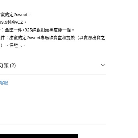
小企業銀行
台中商業銀行
業銀行
遠東國際商業銀行
台灣）商業銀行
華泰商業銀行
業銀行
永豐商業銀行
業銀行
遠東國際商業銀行
蜜約定2sweet。
業銀行
星展（台灣）商業銀行
業銀行
永豐商業銀行
9.9純金/CZ。
際商業銀行
中國信託商業銀行
業銀行
星展（台灣）商業銀行
：金墜一件+925純銀扣頭黑皮繩一條。
天信用卡公司
際商業銀行
中國信託商業銀行
件：甜蜜約定2sweet專屬珠寶盒和提袋（以實際出貨之
天信用卡公司
主）、保證卡。
0，滿NT$1,000(含以上)免運費
類 (2)
𝐄𝐓｜情人節全系列
情人節｜(金)墜鍊｜
20，滿NT$3,000(含以上)免運費
客服
𝐄𝐓｜一般金飾系列
｜墜飾｜