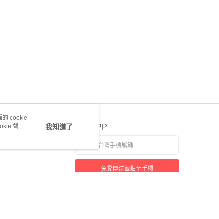
 cookie
kie 聲明
我知道了
官方APP
免費傳送載點至手機
若接到可疑電話，請洽詢165反詐騙專線
本站最佳瀏覽環境請使用 Google Chrome、Firefox 或 Edge 以上版本