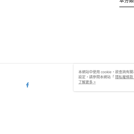
本分類
本網站中使用 cookie，欲查詢有關
設定，請參閱本網站「
隱私權條款
使用 cookie。
了解更多 >
TW-MWG1-61-142 Web2.0 D
© 2026 by 甜蜜約定銀樓有限公司