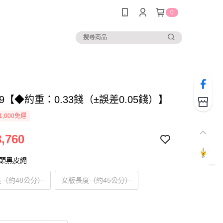
0
419【◆約重：0.33錢（±誤差0.05錢）】
1,000免運
,760
扣頭黑皮繩
（約48公分）
女版長度（約45公分）