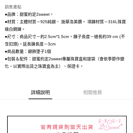
3 期 0 利率 每期
NT$1,160
21家銀行
銷售重點
6 期 0 利率 每期
NT$580
21家銀行
合作金庫商業銀行
第一商業銀行
●品牌：甜蜜約定2sweet。
華南商業銀行
彰化商業銀行
合作金庫商業銀行
第一商業銀行
超商取貨付款
●材質：主體材質－925純銀、 施華洛美鑽。 項鍊材質－316L珠寶
上海商業儲蓄銀行
台北富邦商業銀行
華南商業銀行
彰化商業銀行
國泰世華商業銀行
兆豐國際商業銀行
級白鋼鍊。
LINE Pay
上海商業儲蓄銀行
台北富邦商業銀行
臺灣中小企業銀行
台中商業銀行
●尺寸：商品尺寸－約2.5cm*1.5cm。鍊子長度－總長約39 cm (不
國泰世華商業銀行
兆豐國際商業銀行
匯豐（台灣）商業銀行
華泰商業銀行
Apple Pay
臺灣中小企業銀行
台中商業銀行
含扣頭)。延長鍊長度－3cm
聯邦商業銀行
遠東國際商業銀行
匯豐（台灣）商業銀行
華泰商業銀行
●商品數量：銀飾墬子1個
街口支付
元大商業銀行
永豐商業銀行
聯邦商業銀行
遠東國際商業銀行
●包裝＆配件：甜蜜約定2sweet專屬珠寶盒和提袋（會依季節作變
玉山商業銀行
星展（台灣）商業銀行
元大商業銀行
永豐商業銀行
悠遊付
化，以實際出貨之珠寶盒為主）、保證卡。
台新國際商業銀行
中國信託商業銀行
玉山商業銀行
星展（台灣）商業銀行
台灣樂天信用卡公司
台新國際商業銀行
中國信託商業銀行
ATM付款
台灣樂天信用卡公司
運送方式
詳細說明
相關推薦
全家取貨付款
每筆NT$60，滿NT$1,000(含以上)免運費
7-11取貨付款
每筆NT$60，滿NT$1,000(含以上)免運費