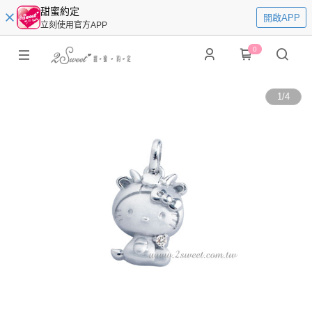
甜蜜約定
開啟APP
立刻使用官方APP
0
1
/
4