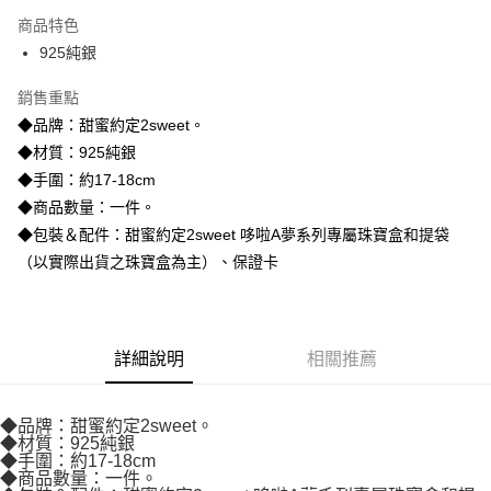
3 期 0 利率 每期
NT$1,626
21家銀行
商品特色
6 期 0 利率 每期
NT$813
21家銀行
合作金庫商業銀行
第一商業銀行
925純銀
華南商業銀行
彰化商業銀行
合作金庫商業銀行
第一商業銀行
超商取貨付款
上海商業儲蓄銀行
台北富邦商業銀行
華南商業銀行
彰化商業銀行
銷售重點
國泰世華商業銀行
兆豐國際商業銀行
LINE Pay
上海商業儲蓄銀行
台北富邦商業銀行
◆品牌：甜蜜約定2sweet。
臺灣中小企業銀行
台中商業銀行
國泰世華商業銀行
兆豐國際商業銀行
◆材質：925純銀
匯豐（台灣）商業銀行
華泰商業銀行
Apple Pay
臺灣中小企業銀行
台中商業銀行
聯邦商業銀行
遠東國際商業銀行
◆手圍：約17-18cm
匯豐（台灣）商業銀行
華泰商業銀行
街口支付
元大商業銀行
永豐商業銀行
◆商品數量：一件。
聯邦商業銀行
遠東國際商業銀行
玉山商業銀行
星展（台灣）商業銀行
元大商業銀行
永豐商業銀行
◆包裝＆配件：甜蜜約定2sweet 哆啦A夢系列專屬珠寶盒和提袋
悠遊付
台新國際商業銀行
中國信託商業銀行
玉山商業銀行
星展（台灣）商業銀行
（以實際出貨之珠寶盒為主）、保證卡
台灣樂天信用卡公司
台新國際商業銀行
中國信託商業銀行
ATM付款
台灣樂天信用卡公司
運送方式
詳細說明
相關推薦
全家取貨付款
每筆NT$60，滿NT$1,000(含以上)免運費
◆品牌：甜蜜約定2sweet。
7-11取貨付款
◆材質：925純銀
◆手圍：約17-18cm
每筆NT$60，滿NT$1,000(含以上)免運費
◆商品數量：一件。