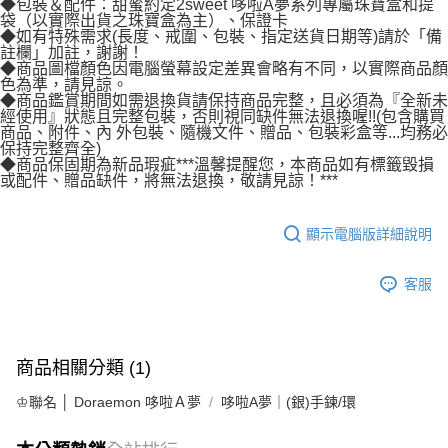
◆包裝＆配件：甜蜜約定2sweet 哆啦A夢系列專屬珠寶盒和提
宅配
袋（以實際出貨之珠寶盒為主）、保證卡
◆如有特殊需求(長度、戒圍、包裝、指定送貨日期等)請於「備
每筆NT$80，滿NT$1,000(含以上)免運費
註欄」加註，謝謝！
◆商品圖檔顏色因電腦螢幕設定差異會略有不同，以實際商品顏
離島宅配
色為準，請見諒。
◆商品鑑賞期間如需退換貨請保持商品完整，且必須為『全新未
每筆NT$220，滿NT$3,000(含以上)免運費
經使用』狀態且完整包裝，否則視同缺件無法退換喔!!(包含購買
商品、附件、內 外包裝、隨機文件、贈品、包裝彩盒等...均務必
保持完整齊全)
◆商品保固期為新品瑕疵***溫馨提醒您，本商品如有標籤毀損
或配件、贈品缺件，將無法退換，敬請見諒！***
顯示電腦版詳細說明
客服
商品相關分類 (1)
♔聯名 │ Doraemon 哆啦Ａ夢
哆啦A夢｜(銀)手鍊/環