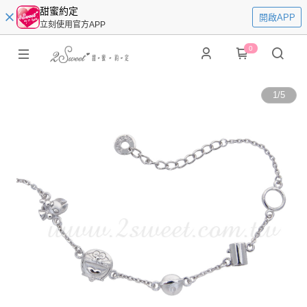
甜蜜約定
開啟APP
立刻使用官方APP
0
1
/
5