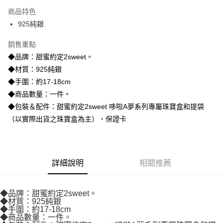
3 期 0 利率 每期
NT$1,626
21家銀行
商品特色
6 期 0 利率 每期
NT$813
21家銀行
合作金庫商業銀行
第一商業銀行
925純銀
華南商業銀行
彰化商業銀行
合作金庫商業銀行
第一商業銀行
超商取貨付款
上海商業儲蓄銀行
台北富邦商業銀行
華南商業銀行
彰化商業銀行
銷售重點
國泰世華商業銀行
兆豐國際商業銀行
LINE Pay
上海商業儲蓄銀行
台北富邦商業銀行
◆品牌：甜蜜約定2sweet。
臺灣中小企業銀行
台中商業銀行
國泰世華商業銀行
兆豐國際商業銀行
◆材質：925純銀
匯豐（台灣）商業銀行
華泰商業銀行
Apple Pay
臺灣中小企業銀行
台中商業銀行
聯邦商業銀行
遠東國際商業銀行
◆手圍：約17-18cm
匯豐（台灣）商業銀行
華泰商業銀行
街口支付
元大商業銀行
永豐商業銀行
◆商品數量：一件。
聯邦商業銀行
遠東國際商業銀行
玉山商業銀行
星展（台灣）商業銀行
元大商業銀行
永豐商業銀行
◆包裝＆配件：甜蜜約定2sweet 哆啦A夢系列專屬珠寶盒和提袋
悠遊付
台新國際商業銀行
中國信託商業銀行
玉山商業銀行
星展（台灣）商業銀行
（以實際出貨之珠寶盒為主）、保證卡
台灣樂天信用卡公司
台新國際商業銀行
中國信託商業銀行
ATM付款
台灣樂天信用卡公司
運送方式
詳細說明
相關推薦
全家取貨付款
每筆NT$60，滿NT$1,000(含以上)免運費
◆品牌：甜蜜約定2sweet。
7-11取貨付款
◆材質：925純銀
◆手圍：約17-18cm
每筆NT$60，滿NT$1,000(含以上)免運費
◆商品數量：一件。