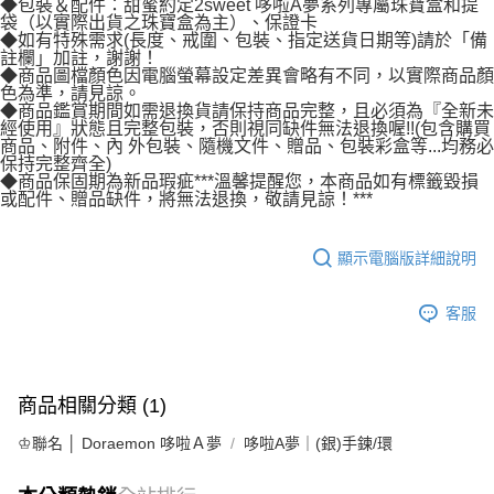
◆包裝＆配件：甜蜜約定2sweet 哆啦A夢系列專屬珠寶盒和提
宅配
袋（以實際出貨之珠寶盒為主）、保證卡
◆如有特殊需求(長度、戒圍、包裝、指定送貨日期等)請於「備
每筆NT$80，滿NT$1,000(含以上)免運費
註欄」加註，謝謝！
◆商品圖檔顏色因電腦螢幕設定差異會略有不同，以實際商品顏
離島宅配
色為準，請見諒。
◆商品鑑賞期間如需退換貨請保持商品完整，且必須為『全新未
每筆NT$220，滿NT$3,000(含以上)免運費
經使用』狀態且完整包裝，否則視同缺件無法退換喔!!(包含購買
商品、附件、內 外包裝、隨機文件、贈品、包裝彩盒等...均務必
保持完整齊全)
◆商品保固期為新品瑕疵***溫馨提醒您，本商品如有標籤毀損
或配件、贈品缺件，將無法退換，敬請見諒！***
顯示電腦版詳細說明
客服
商品相關分類 (1)
♔聯名 │ Doraemon 哆啦Ａ夢
哆啦A夢｜(銀)手鍊/環