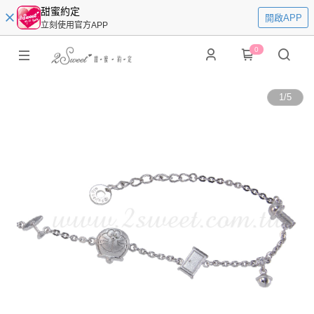
甜蜜約定
開啟APP
立刻使用官方APP
0
1
/
5