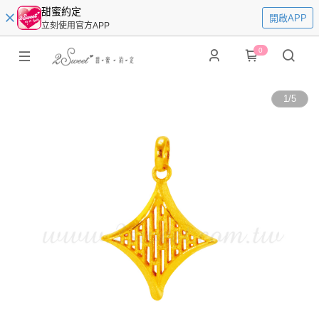
甜蜜約定
開啟APP
立刻使用官方APP
0
1
/
5