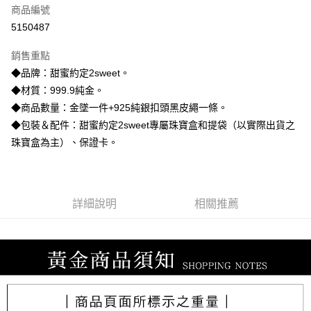
商品編號
信用卡分期付款
5150487
3 期 0 利率 每期
NT$14,046
21家銀行
銷售重點
6 期 0 利率 每期
NT$7,023
21家銀行
合作金庫商業銀行
第一商業銀行
◆品牌：甜蜜約定2sweet。
華南商業銀行
彰化商業銀行
合作金庫商業銀行
第一商業銀行
LINE Pay
◆材質：999.9純金。
上海商業儲蓄銀行
台北富邦商業銀行
華南商業銀行
彰化商業銀行
國泰世華商業銀行
兆豐國際商業銀行
◆商品數量：金墜一件+925純銀扣頭黑皮繩一條。
Apple Pay
上海商業儲蓄銀行
台北富邦商業銀行
臺灣中小企業銀行
台中商業銀行
◆包裝＆配件：甜蜜約定2sweet專屬珠寶盒和提袋（以實際出貨之
國泰世華商業銀行
兆豐國際商業銀行
匯豐（台灣）商業銀行
華泰商業銀行
街口支付
臺灣中小企業銀行
台中商業銀行
珠寶盒為主）、保證卡。
聯邦商業銀行
遠東國際商業銀行
匯豐（台灣）商業銀行
華泰商業銀行
悠遊付
元大商業銀行
永豐商業銀行
聯邦商業銀行
遠東國際商業銀行
玉山商業銀行
星展（台灣）商業銀行
元大商業銀行
永豐商業銀行
ATM付款
台新國際商業銀行
中國信託商業銀行
玉山商業銀行
星展（台灣）商業銀行
詳細說明
相關推薦
台灣樂天信用卡公司
台新國際商業銀行
中國信託商業銀行
運送方式
台灣樂天信用卡公司
宅配
每筆NT$80，滿NT$1,000(含以上)免運費
離島宅配
每筆NT$220，滿NT$3,000(含以上)免運費