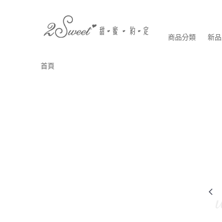
商品分類
新品
首頁