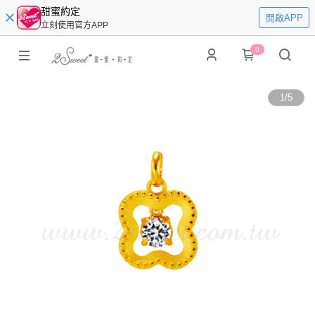
甜蜜約定
開啟APP
立刻使用官方APP
0
1
/
5