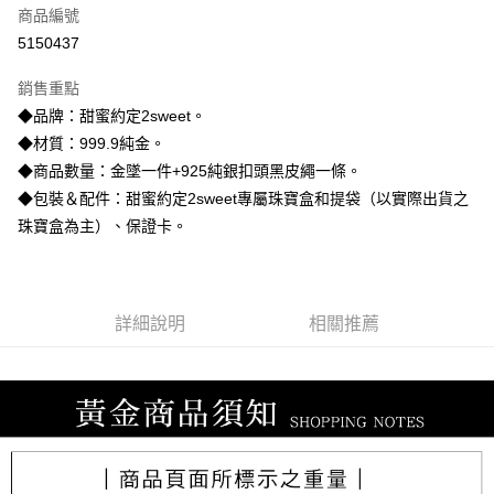
商品編號
信用卡分期付款
5150437
3 期 0 利率 每期
NT$8,406
21家銀行
銷售重點
6 期 0 利率 每期
NT$4,203
21家銀行
合作金庫商業銀行
第一商業銀行
◆品牌：甜蜜約定2sweet。
華南商業銀行
彰化商業銀行
合作金庫商業銀行
第一商業銀行
LINE Pay
◆材質：999.9純金。
上海商業儲蓄銀行
台北富邦商業銀行
華南商業銀行
彰化商業銀行
國泰世華商業銀行
兆豐國際商業銀行
◆商品數量：金墜一件+925純銀扣頭黑皮繩一條。
Apple Pay
上海商業儲蓄銀行
台北富邦商業銀行
臺灣中小企業銀行
台中商業銀行
◆包裝＆配件：甜蜜約定2sweet專屬珠寶盒和提袋（以實際出貨之
國泰世華商業銀行
兆豐國際商業銀行
匯豐（台灣）商業銀行
華泰商業銀行
街口支付
臺灣中小企業銀行
台中商業銀行
珠寶盒為主）、保證卡。
聯邦商業銀行
遠東國際商業銀行
匯豐（台灣）商業銀行
華泰商業銀行
悠遊付
元大商業銀行
永豐商業銀行
聯邦商業銀行
遠東國際商業銀行
玉山商業銀行
星展（台灣）商業銀行
元大商業銀行
永豐商業銀行
ATM付款
台新國際商業銀行
中國信託商業銀行
玉山商業銀行
星展（台灣）商業銀行
詳細說明
相關推薦
台灣樂天信用卡公司
台新國際商業銀行
中國信託商業銀行
運送方式
台灣樂天信用卡公司
宅配
每筆NT$80，滿NT$1,000(含以上)免運費
離島宅配
每筆NT$220，滿NT$3,000(含以上)免運費