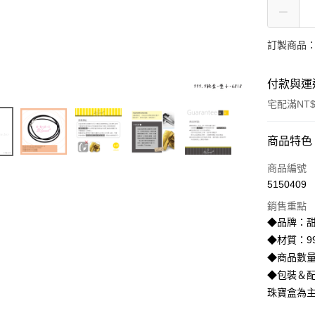
訂製商品：
付款與運
宅配滿NT$
付款方式
商品特色
信用卡一
商品編號
5150409
信用卡分
銷售重點
3 期 
◆品牌：甜
6 期 
合作金
◆材質：99
華南商
◆商品數量
合作金
LINE Pay
上海商
華南商
◆包裝＆配
國泰世
Apple Pay
上海商
珠寶盒為
臺灣中
國泰世
匯豐（
街口支付