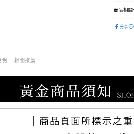
臺灣中
聯邦商
匯豐（
商品相關分
悠遊付
元大商
聯邦商
玉山商
元大商
ATM付款
♡𝟐𝐒𝐖
台新國
玉山商
分享
台灣樂
♡𝟐𝐒𝐖
台新國
台灣樂
運送方式
宅配
說明
相關推薦
每筆NT$8
離島宅配
每筆NT$2