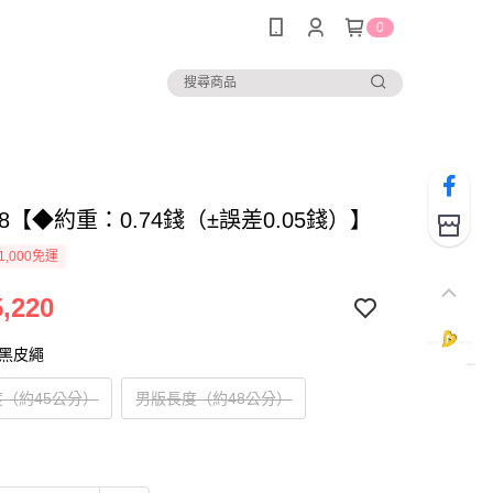
0
818【◆約重：0.74錢（±誤差0.05錢）】
1,000免運
,220
尾黑皮繩
（約45公分）
男版長度（約48公分）