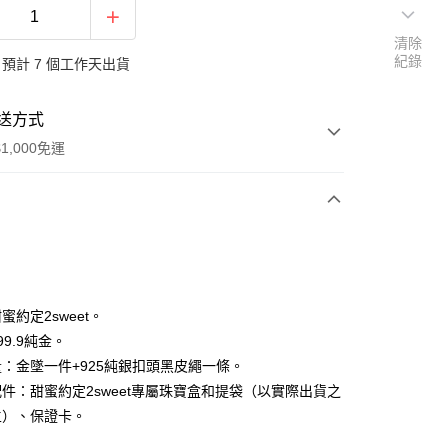
清除
紀錄
預計 7 個工作天出貨
送方式
1,000免運
次付款
期付款
0 利率 每期
NT$8,406
21家銀行
蜜約定2sweet。
0 利率 每期
NT$4,203
21家銀行
庫商業銀行
第一商業銀行
9.9純金。
業銀行
彰化商業銀行
：金墜一件+925純銀扣頭黑皮繩一條。
庫商業銀行
第一商業銀行
業儲蓄銀行
台北富邦商業銀行
業銀行
彰化商業銀行
件：甜蜜約定2sweet專屬珠寶盒和提袋（以實際出貨之
華商業銀行
兆豐國際商業銀行
業儲蓄銀行
台北富邦商業銀行
主）、保證卡。
小企業銀行
台中商業銀行
華商業銀行
兆豐國際商業銀行
台灣）商業銀行
華泰商業銀行