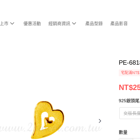
上市
優惠活動
經銷商資訊
產品型錄
產品影音
PE-6
宅配滿NT$
NT$25
925銀頭
女版長度
數量