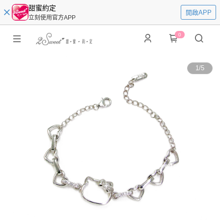
甜蜜約定
開啟APP
立刻使用官方APP
0
1
/
5