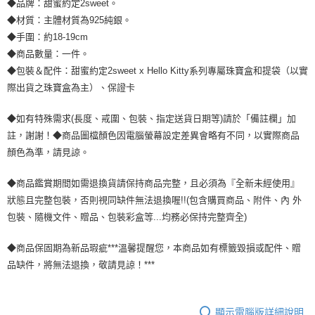
◆品牌：甜蜜約定2sweet。
宅配
◆材質：主體材質為925純銀。
每筆NT$80，滿NT$1,000(含以上)免運費
◆手圍：約18-19cm
◆商品數量：一件。
離島宅配
◆包裝＆配件：甜蜜約定2sweet x Hello Kitty系列專屬珠寶盒和提袋（以實
每筆NT$220，滿NT$3,000(含以上)免運費
際出貨之珠寶盒為主）、保證卡
◆如有特殊需求(長度、戒圍、包裝、指定送貨日期等)請於「備註欄」加
註，謝謝！◆商品圖檔顏色因電腦螢幕設定差異會略有不同，以實際商品
顏色為準，請見諒。
◆商品鑑賞期間如需退換貨請保持商品完整，且必須為『全新未經使用』
狀態且完整包裝，否則視同缺件無法退換喔!!(包含購買商品、附件、內 外
包裝、隨機文件、贈品、包裝彩盒等...均務必保持完整齊全)
◆商品保固期為新品瑕疵***溫馨提醒您，本商品如有標籤毀損或配件、贈
品缺件，將無法退換，敬請見諒！***
顯示電腦版詳細說明