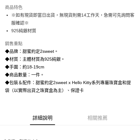
3 期 0 利率 每期
NT$1,760
21家銀行
商品特色
6 期 0 利率 每期
NT$880
21家銀行
合作金庫商業銀行
第一商業銀行
※如有現貨即當日出貨，無現貨則需14工作天，急需可先詢問客
華南商業銀行
彰化商業銀行
合作金庫商業銀行
第一商業銀行
超商取貨付款
服確認※
上海商業儲蓄銀行
台北富邦商業銀行
華南商業銀行
彰化商業銀行
國泰世華商業銀行
兆豐國際商業銀行
925純銀材質
LINE Pay
上海商業儲蓄銀行
台北富邦商業銀行
臺灣中小企業銀行
台中商業銀行
國泰世華商業銀行
兆豐國際商業銀行
銷售重點
匯豐（台灣）商業銀行
華泰商業銀行
Apple Pay
臺灣中小企業銀行
台中商業銀行
聯邦商業銀行
遠東國際商業銀行
◆品牌：甜蜜約定2sweet。
匯豐（台灣）商業銀行
華泰商業銀行
街口支付
元大商業銀行
永豐商業銀行
◆材質：主體材質為925純銀。
聯邦商業銀行
遠東國際商業銀行
玉山商業銀行
星展（台灣）商業銀行
元大商業銀行
永豐商業銀行
◆手圍：約18-19cm
悠遊付
台新國際商業銀行
中國信託商業銀行
玉山商業銀行
星展（台灣）商業銀行
◆商品數量：一件。
台灣樂天信用卡公司
台新國際商業銀行
中國信託商業銀行
ATM付款
◆包裝＆配件：甜蜜約定2sweet x Hello Kitty系列專屬珠寶盒和提
台灣樂天信用卡公司
袋（以實際出貨之珠寶盒為主）、保證卡
運送方式
全家取貨付款
每筆NT$60，滿NT$1,000(含以上)免運費
詳細說明
相關推薦
7-11取貨付款
每筆NT$60，滿NT$1,000(含以上)免運費