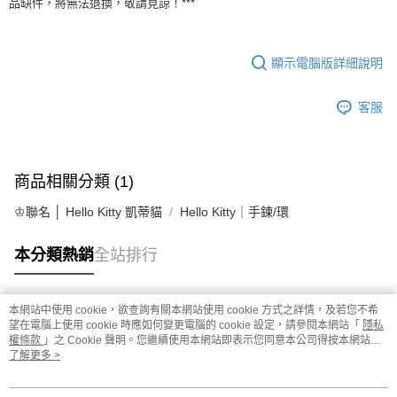
品缺件，將無法退換，敬請見諒！***
顯示電腦版詳細說明
客服
商品相關分類 (1)
♔聯名 │ Hello Kitty 凱蒂貓
Hello Kitty｜手鍊/環
本分類熱銷
全站排行
本網站中使用 cookie，欲查詢有關本網站使用 cookie 方式之詳情，及若您不希
熱門標籤
望在電腦上使用 cookie 時應如何變更電腦的 cookie 設定，請參閱本網站「
隱私
權條款
」之 Cookie 聲明。您繼續使用本網站即表示您同意本公司得按本網站使
用條款之 Cookie 聲明使用 cookie。
了解更多 >