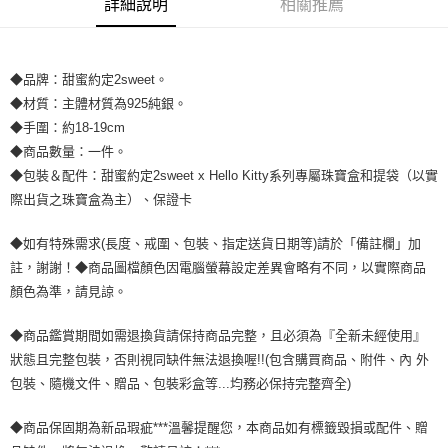
詳細說明
相關推薦
宅配
每筆NT$80，滿NT$1,000(含以上)免運費
離島宅配
◆品牌：甜蜜約定2sweet。
◆材質：主體材質為925純銀。
每筆NT$220，滿NT$3,000(含以上)免運費
◆手圍：約18-19cm
◆商品數量：一件。
◆包裝＆配件：甜蜜約定2sweet x Hello Kitty系列專屬珠寶盒和提袋（以實
際出貨之珠寶盒為主）、保證卡
◆如有特殊需求(長度、戒圍、包裝、指定送貨日期等)請於「備註欄」加
註，謝謝！◆商品圖檔顏色因電腦螢幕設定差異會略有不同，以實際商品
顏色為準，請見諒。
◆商品鑑賞期間如需退換貨請保持商品完整，且必須為『全新未經使用』
狀態且完整包裝，否則視同缺件無法退換喔!!(包含購買商品、附件、內 外
包裝、隨機文件、贈品、包裝彩盒等...均務必保持完整齊全)
◆商品保固期為新品瑕疵***溫馨提醒您，本商品如有標籤毀損或配件、贈