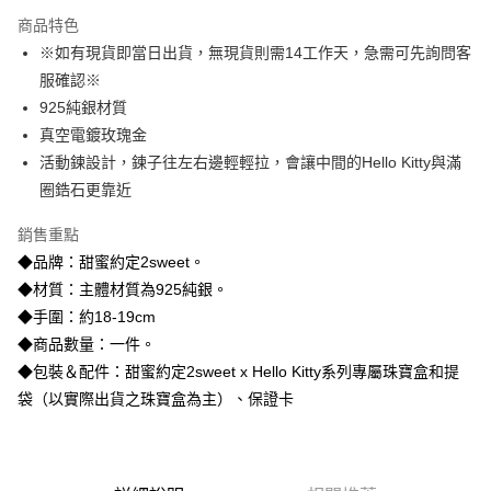
3 期 0 利率 每期
NT$1,426
21家銀行
商品特色
6 期 0 利率 每期
NT$713
21家銀行
合作金庫商業銀行
第一商業銀行
※如有現貨即當日出貨，無現貨則需14工作天，急需可先詢問客
華南商業銀行
彰化商業銀行
合作金庫商業銀行
第一商業銀行
超商取貨付款
服確認※
上海商業儲蓄銀行
台北富邦商業銀行
華南商業銀行
彰化商業銀行
國泰世華商業銀行
兆豐國際商業銀行
925純銀材質
LINE Pay
上海商業儲蓄銀行
台北富邦商業銀行
臺灣中小企業銀行
台中商業銀行
真空電鍍玫瑰金
國泰世華商業銀行
兆豐國際商業銀行
匯豐（台灣）商業銀行
華泰商業銀行
Apple Pay
臺灣中小企業銀行
台中商業銀行
活動鍊設計，鍊子往左右邊輕輕拉，會讓中間的Hello Kitty與滿
聯邦商業銀行
遠東國際商業銀行
匯豐（台灣）商業銀行
華泰商業銀行
圈鋯石更靠近
街口支付
元大商業銀行
永豐商業銀行
聯邦商業銀行
遠東國際商業銀行
玉山商業銀行
星展（台灣）商業銀行
元大商業銀行
永豐商業銀行
銷售重點
悠遊付
台新國際商業銀行
中國信託商業銀行
玉山商業銀行
星展（台灣）商業銀行
◆品牌：甜蜜約定2sweet。
台灣樂天信用卡公司
台新國際商業銀行
中國信託商業銀行
ATM付款
◆材質：主體材質為925純銀。
台灣樂天信用卡公司
◆手圍：約18-19cm
運送方式
◆商品數量：一件。
全家取貨付款
◆包裝＆配件：甜蜜約定2sweet x Hello Kitty系列專屬珠寶盒和提
每筆NT$60，滿NT$1,000(含以上)免運費
袋（以實際出貨之珠寶盒為主）、保證卡
7-11取貨付款
每筆NT$60，滿NT$1,000(含以上)免運費