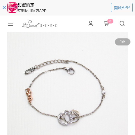
甜蜜約定
開啟APP
立刻使用官方APP
0
1
/
5