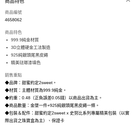
商品特色
信用卡一次付款
商品編號
信用卡分期付款
4658062
3 期 0 利率 每期
NT$4,560
21家銀行
商品特色
6 期 0 利率 每期
NT$2,280
21家銀行
合作金庫商業銀行
第一商業銀行
999.9純金材質
華南商業銀行
彰化商業銀行
合作金庫商業銀行
第一商業銀行
LINE Pay
3D立體硬金工法製造
上海商業儲蓄銀行
台北富邦商業銀行
華南商業銀行
彰化商業銀行
國泰世華商業銀行
兆豐國際商業銀行
925純銀頭尾黑皮繩
Apple Pay
上海商業儲蓄銀行
台北富邦商業銀行
臺灣中小企業銀行
台中商業銀行
精美琺瑯漆填色
國泰世華商業銀行
兆豐國際商業銀行
匯豐（台灣）商業銀行
華泰商業銀行
街口支付
臺灣中小企業銀行
台中商業銀行
聯邦商業銀行
遠東國際商業銀行
銷售重點
匯豐（台灣）商業銀行
華泰商業銀行
悠遊付
元大商業銀行
永豐商業銀行
◆品牌：甜蜜約定2sweet。
聯邦商業銀行
遠東國際商業銀行
玉山商業銀行
星展（台灣）商業銀行
元大商業銀行
永豐商業銀行
◆材質：主體材質為999.9純金。
ATM付款
台新國際商業銀行
中國信託商業銀行
玉山商業銀行
星展（台灣）商業銀行
◆約重：0.48（正負誤差0.05錢）以商品出貨為主。
台灣樂天信用卡公司
台新國際商業銀行
中國信託商業銀行
◆商品數量：金墜一件+925純銀頭尾黑皮繩一條。
運送方式
台灣樂天信用卡公司
◆包裝＆配件：甜蜜約定2sweet x 史努比系列專屬精美包裝（以實
宅配
際出貨之珠寶盒為主）、保證卡
每筆NT$80，滿NT$1,000(含以上)免運費
離島宅配