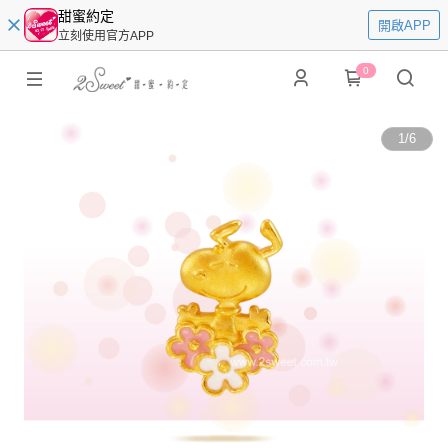
甜蜜約定
開啟APP
立刻使用官方APP
0
1
/
6