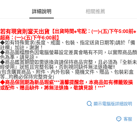
每筆NT$220，滿NT$3,000(含以上)免運費
詳細說明
相關推薦
【出貨時間※宅配：(一)-(五)下午5:00前※
若有現貨則當天出貨
超商：(一)-(五)下午6:00前】
◆如有特殊需求(長度、戒圍、包裝、指定送貨日期等)請於「備
註欄」加註，謝謝！
◆商品圖檔顏色因電腦螢幕設定差異會略有不同，以實際商品顏
色為準，請見諒。
◆商品鑑賞期間如需退換貨請保持商品完整，且必須為『全新未
經使用』狀態且完整包裝，否則視同缺件無法退換喔!!
(包含購買商品、附件、內外包裝、隨機文件、贈品、包裝彩盒
等...均務必保持完整齊全)
◆商品保固期為新品瑕疵***溫馨提醒您，本商品如有標籤毀損
*
或配件、贈品缺件，將無法退換，敬請見諒！***
顯示電腦版詳細說明
客服